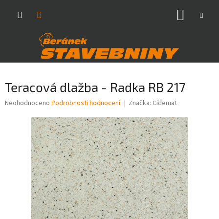
Přejít
NÁKUP
na
obsah
KOŠÍK
Teracová dlažba - Radka RB 217
Průměrné
Neohodnoceno
Podrobnosti hodnocení
Značka:
Cidemat
hodnocení
produktu
je
0,0
z
5
hvězdiček.