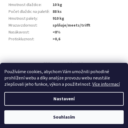
Hmotnost dlaždice
:
10 kg
Počet dlaždic na paletě
:
88 ks
Hmotnost palety
:
910 kg
Mrazuvzdornost
:
splňuje/meets/trifft
Nasákavost
:
<8%
Protiskluznost
:
>0,6
Z
á
SEO spravuje Adam Vala
p
Používáme cookies, abychom Vám umožnili pohodlné
a
prohlížení webu a díky analýze provozu webu neustále
t
zlepšovali jeho funkce, výkon a použitelnost.
Více informací
í
Nastavení
Vytvořil Shoptet
Souhlasím
Copyright 2026
Beránek Stavebniny
. Všechna práva vyhrazena.