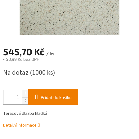
545,70 Kč
/ ks
450,99 Kč bez DPH
Měrná
Na dotaz
(1000 ks)
cena:
Přidat do košíku
Teracová dlažba hladká
Detailní informace