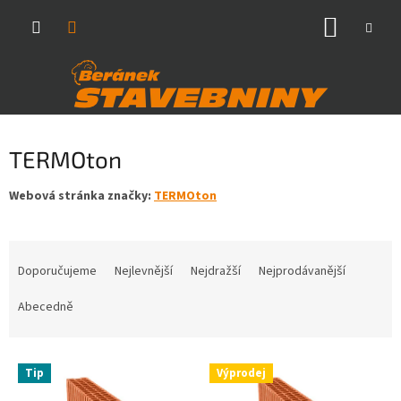
Přejít
NÁKUP
na
obsah
KOŠÍK
TERMOton
Webová stránka značky:
TERMOton
Ř
a
Doporučujeme
Nejlevnější
Nejdražší
Nejprodávanější
z
e
Abecedně
n
í
V
p
Tip
Výprodej
ý
r