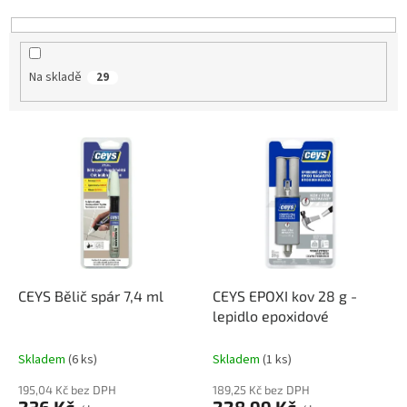
k
t
ů
Na skladě
29
V
ý
p
i
s
p
r
o
d
CEYS Bělič spár 7,4 ml
CEYS EPOXI kov 28 g -
u
lepidlo epoxidové
k
t
Skladem
(6 ks)
Skladem
(1 ks)
ů
195,04 Kč bez DPH
189,25 Kč bez DPH