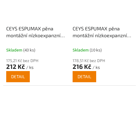
CEYS ESPUMAX pěna
CEYS ESPUMAX pěna
montážní nízkoexpanzní
montážní nízkoexpanzní
750 ml pistolová
750 ml trubičková
Skladem
(43 ks)
Skladem
(10 ks)
175,21 Kč bez DPH
178,51 Kč bez DPH
212 Kč
216 Kč
/ ks
/ ks
DETAIL
DETAIL