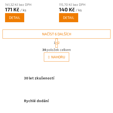
141,32 Kč bez DPH
115,70 Kč bez DPH
171 Kč
140 Kč
/ ks
/ ks
DETAIL
DETAIL
NAČÍST 6 DALŠÍCH
S
1
2
t
O
r
30
položek celkem
v
á
l
NAHORU
n
á
k
d
o
v
a
á
c
30 let zkušeností
n
í
í
p
r
v
k
Rychlé dodání
y
v