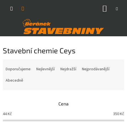
Přejít
NÁKUP
na
obsah
KOŠÍK
Stavební chemie Ceys
Ř
a
Doporučujeme
Nejlevnější
Nejdražší
Nejprodávanější
z
e
Abecedně
n
í
p
Cena
r
o
44
Kč
350
Kč
d
u