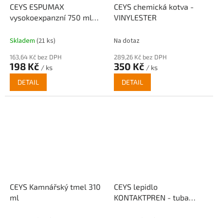
CEYS ESPUMAX
CEYS chemická kotva -
vysokoexpanzní 750 ml
VINYLESTER
pistolová
Skladem
(21 ks)
Na dotaz
163,64 Kč bez DPH
289,26 Kč bez DPH
198 Kč
350 Kč
/ ks
/ ks
DETAIL
DETAIL
CEYS Kamnářský tmel 310
CEYS lepidlo
ml
KONTAKTPREN - tuba
70ml