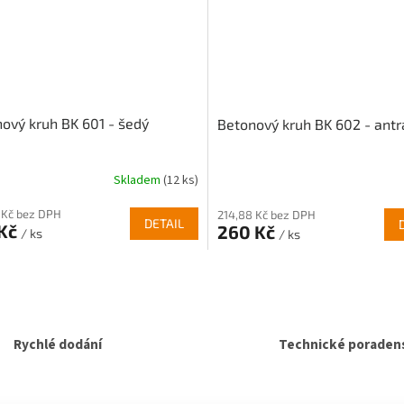
ový kruh BK 601 - šedý
Betonový kruh BK 602 - antr
Skladem
(12 ks)
 Kč bez DPH
214,88 Kč bez DPH
DETAIL
 Kč
260 Kč
/ ks
/ ks
O
v
l
á
d
Rychlé dodání
Technické poradens
a
c
í