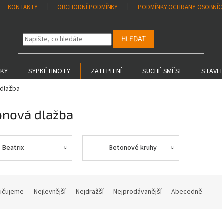
KONTAKTY
OBCHODNÍ PODMÍNKY
PODMÍNKY OCHRANY OSOBNÍC
HLEDAT
SKY
SYPKÉ HMOTY
ZATEPLENÍ
SUCHÉ SMĚSI
STAVEB
dlažba
onová dlažba
Beatrix
Betonové kruhy
učujeme
Nejlevnější
Nejdražší
Nejprodávanější
Abecedně