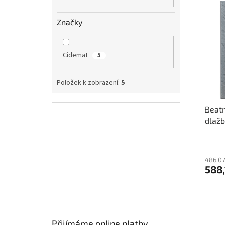
V
n
n
ý
í
e
Značky
p
p
l
i
r
s
o
Cidemat
p
5
d
r
u
o
k
Položek k zobrazení:
5
d
t
u
ů
Beatr
k
dlažb
t
ů
486,07
588
Přijímáme online platby