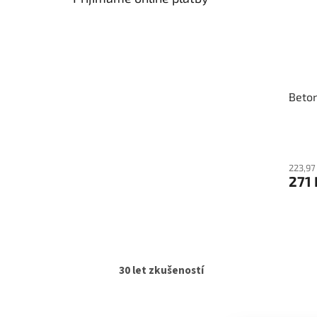
Beton
223,97
271
30 let zkušeností