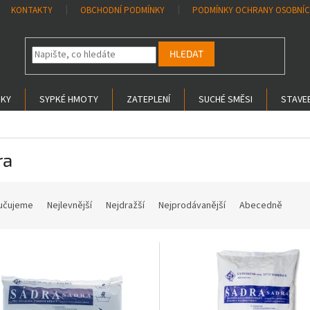
KONTAKTY
OBCHODNÍ PODMÍNKY
PODMÍNKY OCHRANY OSOBNÍC
HLEDAT
SKY
SYPKÉ HMOTY
ZATEPLENÍ
SUCHÉ SMĚSI
STAVEB
ra
učujeme
Nejlevnější
Nejdražší
Nejprodávanější
Abecedně