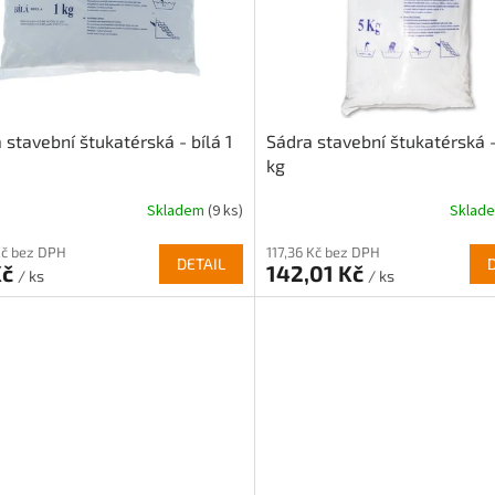
 stavební štukatérská - bílá 1
Sádra stavební štukatérská -
kg
Skladem
(9 ks)
Sklad
Kč bez DPH
117,36 Kč bez DPH
DETAIL
Kč
142,01 Kč
/ ks
/ ks