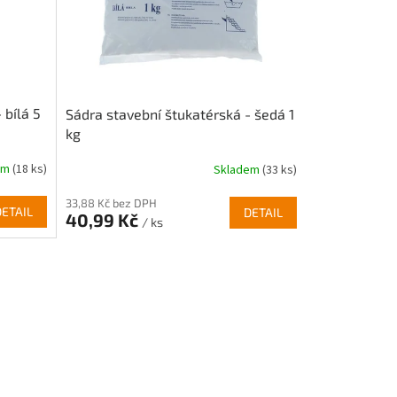
 bílá 5
Sádra stavební štukatérská - šedá 1
kg
em
(18 ks)
Skladem
(33 ks)
33,88 Kč bez DPH
DETAIL
DETAIL
40,99 Kč
/ ks