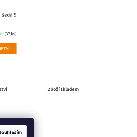
- šedá 5
em
(37 ks)
DETAIL
tví
Zboží skladem
Souhlasím