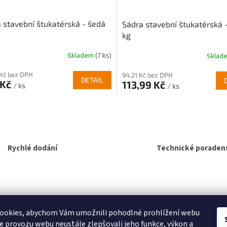
 stavební štukatérská - šedá
Sádra stavební štukatérská 
kg
Skladem
(7 ks)
Sklad
 Kč bez DPH
94,21 Kč bez DPH
DETAIL
 Kč
113,99 Kč
/ ks
/ ks
O
v
l
á
d
Rychlé dodání
Technické poradens
a
c
í
p
r
v
SEO spravuje Adam Vala
ookies, abychom Vám umožnili pohodlné prohlížení webu
k
y
ze provozu webu neustále zlepšovali jeho funkce, výkon a