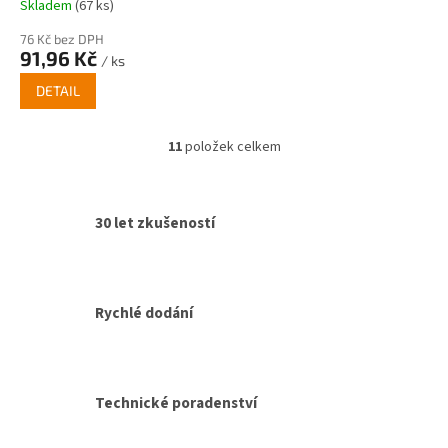
Skladem
(67 ks)
76 Kč bez DPH
91,96 Kč
/ ks
DETAIL
11
položek celkem
O
v
l
á
30 let zkušeností
d
a
c
í
p
Rychlé dodání
r
v
k
y
v
Technické poradenství
ý
p