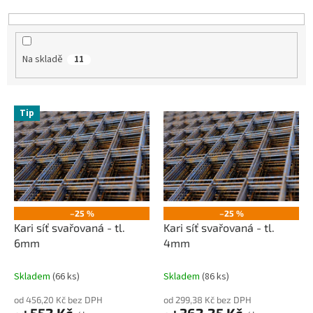
k
t
ů
Na skladě
11
V
Tip
ý
p
i
s
p
r
o
–25 %
–25 %
d
Kari síť svařovaná - tl.
Kari síť svařovaná - tl.
u
6mm
4mm
k
t
Skladem
(66 ks)
Skladem
(86 ks)
ů
od 456,20 Kč bez DPH
od 299,38 Kč bez DPH