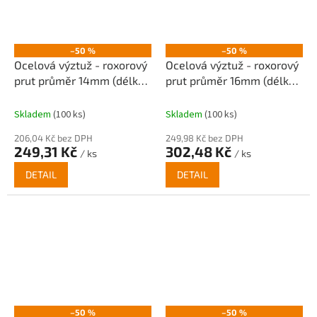
–50 %
–50 %
Ocelová výztuž - roxorový
Ocelová výztuž - roxorový
prut průměr 14mm (délka
prut průměr 16mm (délka
6m)
6m)
Skladem
(100 ks)
Skladem
(100 ks)
206,04 Kč bez DPH
249,98 Kč bez DPH
249,31 Kč
302,48 Kč
/ ks
/ ks
DETAIL
DETAIL
–50 %
–50 %