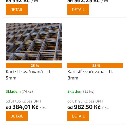
552 Kč
362,25 Kč
od
od
/ ks
/ ks
DETAIL
DETAIL
–25 %
–25 %
Kari síť svařovaná - tl.
Kari síť svařovaná - tl.
5mm
8mm
Skladem
(74 ks)
Skladem
(25 ks)
od 317,36 Kč bez DPH
od 811,98 Kč bez DPH
384,01 Kč
982,50 Kč
od
od
/ ks
/ ks
DETAIL
DETAIL