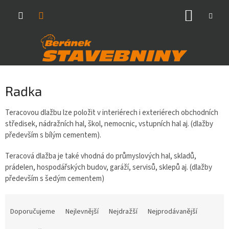
Přejít
NÁKUP
na
obsah
KOŠÍK
Radka
Teracovou dlažbu lze položit v interiérech i exteriérech obchodních
středisek, nádražních hal, škol, nemocnic, vstupních hal aj. (dlažby
především s bílým cementem).
Teracová dlažba je také vhodná do průmyslových hal, skladů,
prádelen, hospodářských budov, garáží, servisů, sklepů aj. (dlažby
především s šedým cementem)
Ř
a
Doporučujeme
Nejlevnější
Nejdražší
Nejprodávanější
z