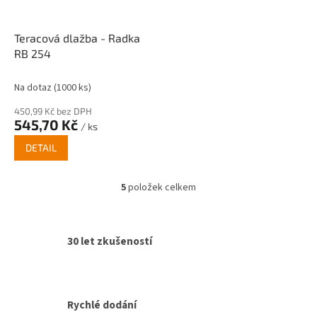
Teracová dlažba - Radka
RB 254
Na dotaz
(1000 ks)
450,99 Kč bez DPH
545,70 Kč
/ ks
DETAIL
5
položek celkem
O
v
l
á
30 let zkušeností
d
a
c
í
p
Rychlé dodání
r