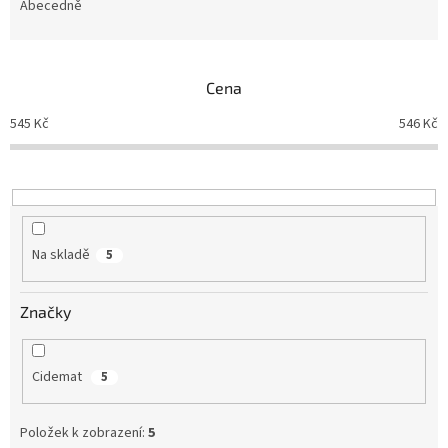
e
Abecedně
n
í
p
Cena
r
o
545
Kč
546
Kč
d
u
k
t
ů
Na skladě
5
Značky
Cidemat
5
Položek k zobrazení:
5