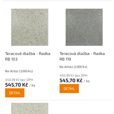
V
ý
p
i
s
p
r
o
d
Teracová dlažba - Radka
Teracová dlažba - Radka
u
RB 103
RB 119
k
Na dotaz
(1000 ks)
Průměrné
t
Na dotaz
(1000 ks)
hodnocení
ů
450,99 Kč bez DPH
produktu
545,70 Kč
450,99 Kč bez DPH
/ ks
je
545,70 Kč
/ ks
3,5
DETAIL
z
DETAIL
5
hvězdiček.