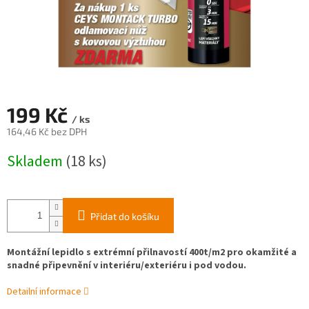
199 Kč
/ ks
164,46 Kč bez DPH
Měrná
Skladem
(18 ks)
cena:
Přidat do košíku
Montážní lepidlo s extrémní přilnavostí 400t/m2 pro okamžité a
snadné připevnění v interiéru/exteriéru i pod vodou.
Detailní informace