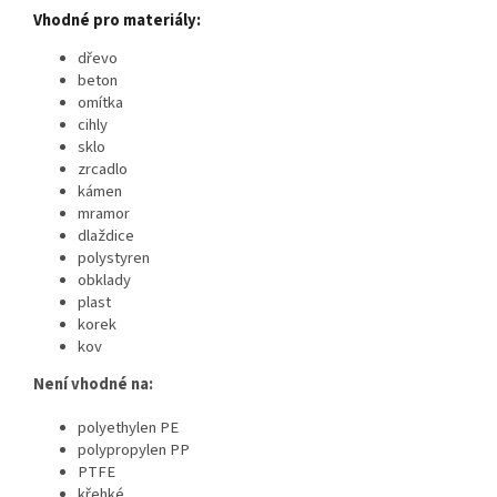
Vhodné pro materiály:
dřevo
beton
omítka
cihly
sklo
zrcadlo
kámen
mramor
dlaždice
polystyren
obklady
plast
korek
kov
Není vhodné
na:
polyethylen PE
polypropylen PP
PTFE
křehké