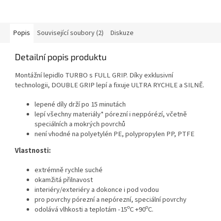
Popis
Související soubory (2)
Diskuze
Detailní popis produktu
Montážní lepidlo TURBO s FULL GRIP. Díky exklusivní
technologii, DOUBLE GRIP lepí a fixuje ULTRA RYCHLE a SILNĚ.
lepené díly drží po 15 minutách
lepí všechny materiály* pórezní i neppórézí, včetně
speciálních a mokrých povrchů
není vhodné na polyetylén PE, polypropylen PP, PTFE
Vlastnosti:
extrémně rychle suché
okamžitá přilnavost
interiéry/exteriéry a dokonce i pod vodou
pro povrchy pórezní a nepórezní, speciální povrchy
odolává vlhkosti a teplotám -15ºC +90ºC.