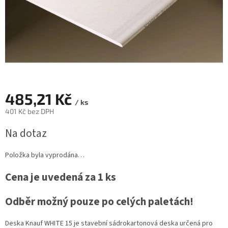
485,21 Kč
/ ks
401 Kč bez DPH
Měrná
Na dotaz
cena:
Položka byla vyprodána…
Cena je uvedená za 1 ks
Odběr možný pouze po celých paletách!
Deska Knauf WHITE 15 je stavební sádrokartonová deska určená pro