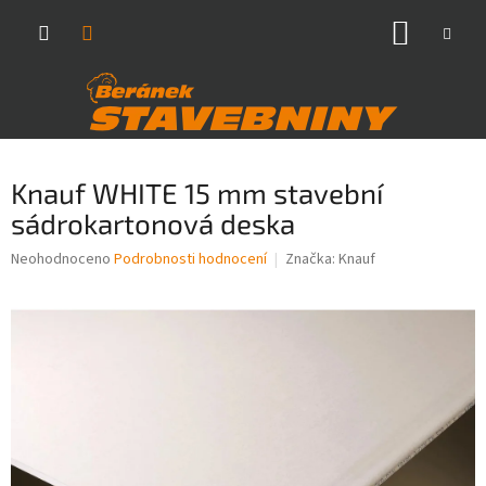
Přejít
NÁKUP
na
obsah
KOŠÍK
Knauf WHITE 15 mm stavební
sádrokartonová deska
Průměrné
Neohodnoceno
Podrobnosti hodnocení
Značka:
Knauf
hodnocení
produktu
je
0,0
z
5
hvězdiček.