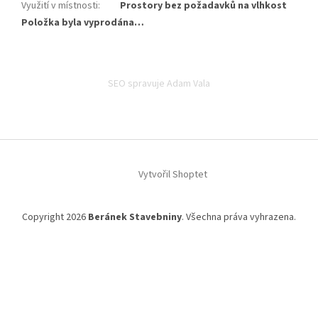
Využití v místnosti
:
Prostory bez požadavků na vlhkost
Položka byla vyprodána…
Z
á
SEO spravuje Adam Vala
p
a
t
í
Vytvořil Shoptet
Copyright 2026
Beránek Stavebniny
. Všechna práva vyhrazena.