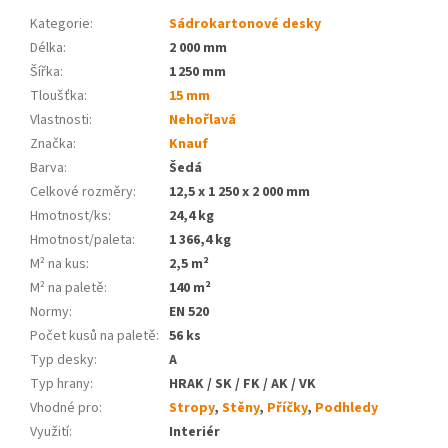
Kategorie
:
Sádrokartonové desky
Délka
:
2 000 mm
Šířka
:
1 250 mm
Tloušťka
:
15 mm
Vlastnosti
:
Nehořlavá
Značka
:
Knauf
Barva
:
Šedá
Celkové rozměry
:
12,5 x 1 250 x 2 000 mm
Hmotnost/ks
:
24,4 kg
Hmotnost/paleta
:
1 366,4 kg
M² na kus
:
2,5 m²
M² na paletě
:
140 m²
Normy
:
EN 520
Počet kusů na paletě
:
56 ks
Typ desky
:
A
Typ hrany
:
HRAK / SK / FK / AK / VK
Vhodné pro
:
Stropy
,
Stěny
,
Příčky
,
Podhledy
Využití
:
Interiér