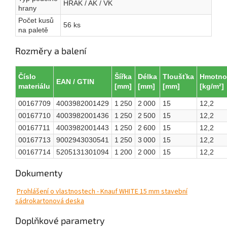
HRAK / AK / VK
hrany
Počet kusů
56 ks
na paletě
Rozměry a balení
Číslo
Šířka
Délka
Tloušťka
Hmotno
EAN / GTIN
materiálu
[mm]
[mm]
[mm]
[kg/m²]
00167709
4003982001429
1 250
2 000
15
12,2
00167710
4003982001436
1 250
2 500
15
12,2
00167711
4003982001443
1 250
2 600
15
12,2
00167713
9002943030541
1 250
3 000
15
12,2
00167714
5205131301094
1 200
2 000
15
12,2
Dokumenty
Prohlášení o vlastnostech - Knauf WHITE 15 mm stavební
sádrokartonová deska
Doplňkové parametry