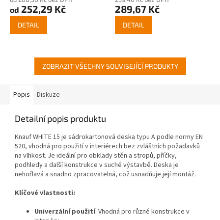
252,29 Kč
289,67 Kč
od
DETAIL
DETAIL
ZOBRAZIT VŠECHNY SOUVISEJÍCÍ PRODUKTY
Popis
Diskuze
Detailní popis produktu
Knauf WHITE 15 je sádrokartonová deska typu A podle normy EN
520, vhodná pro použití v interiérech bez zvláštních požadavků
na vlhkost. Je ideální pro obklady stěn a stropů, příčky,
podhledy a další konstrukce v suché výstavbě. Deska je
nehořlavá a snadno zpracovatelná, což usnadňuje její montáž.
Klíčové vlastnosti:
Univerzální použití
: Vhodná pro různé konstrukce v