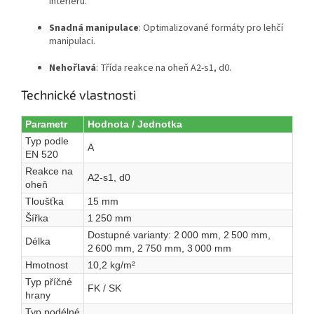
interiéru.
Snadná manipulace
: Optimalizované formáty pro lehčí
manipulaci.
Nehořlavá
: Třída reakce na oheň A2-s1, d0.
Technické vlastnosti
Parametr
Hodnota / Jednotka
Typ podle
A
EN 520
Reakce na
A2-s1, d0
oheň
Tloušťka
15 mm
Šířka
1 250 mm
Dostupné varianty: 2 000 mm, 2 500 mm,
Délka
2 600 mm, 2 750 mm, 3 000 mm
Hmotnost
10,2 kg/m²
Typ příčné
FK / SK
hrany
Typ podélné