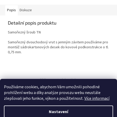
Popis
Diskuze
Detailní popis produktu
Samořezný šroub TN
Samořezný dvouchodový vrut s jemným závitem používáme pro
montáž sádrokartonových desek do kovové podkonstrukce o tl.
0,75 mm.
Z
á
SEO spravuje Adam Vala
p
Používáme cookies, abychom Vám umožnili pohodlné
a
prohlížení webu a díky analýze provozu webu neustále
t
zlepšovali jeho funkce, výkon a použitelnost.
Více informací
í
Nastavení
Vytvořil Shoptet