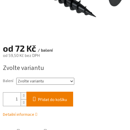
od
72 Kč
/ balení
od
59,50 Kč
bez DPH
Měrná
Zvolte variantu
cena:
Balení
Přidat do košíku
Detailní informace