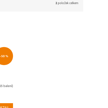
2
položek celkem
–50 %
65 balení)
DETAIL