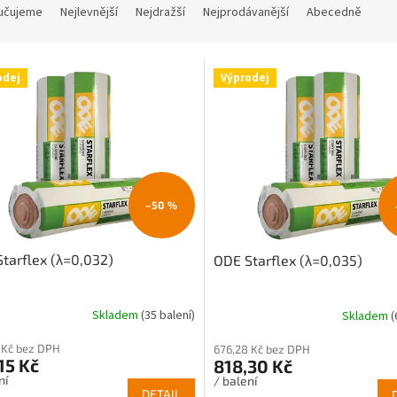
učujeme
Nejlevnější
Nejdražší
Nejprodávanější
Abecedně
odej
Výprodej
–50 %
tarflex (λ=0,032)
ODE Starflex (λ=0,035)
Skladem
(35 balení)
Skladem
(
 Kč bez DPH
676,28 Kč bez DPH
15 Kč
818,30 Kč
ní
/ balení
DETAIL