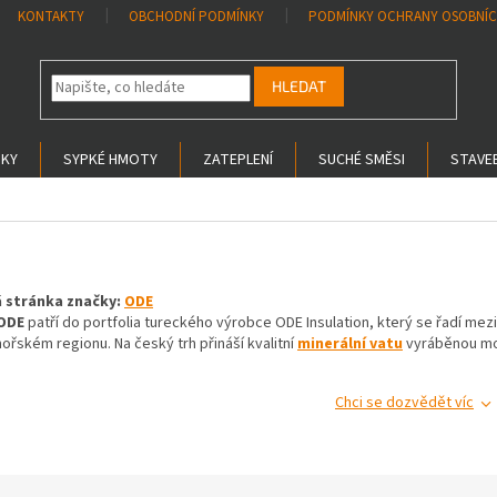
KONTAKTY
OBCHODNÍ PODMÍNKY
PODMÍNKY OCHRANY OSOBNÍC
HLEDAT
SKY
SYPKÉ HMOTY
ZATEPLENÍ
SUCHÉ SMĚSI
STAVEB
 stránka značky:
ODE
ODE
patří do portfolia tureckého výrobce ODE Insulation, který se řadí me
řském regionu. Na český trh přináší kvalitní
minerální vatu
vyráběnou mo
Chci se dozvědět víc