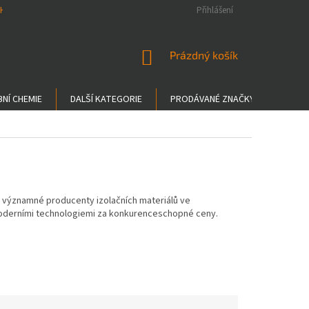
H ÚDAJŮ
Přihlášení
NÁKUPNÍ
Prázdný košík
KOŠÍK
NÍ CHEMIE
DALŠÍ KATEGORIE
PRODÁVANÉ ZNAČKY
ZNAČ
zi významné producenty izolačních materiálů ve
derními technologiemi za konkurenceschopné ceny.