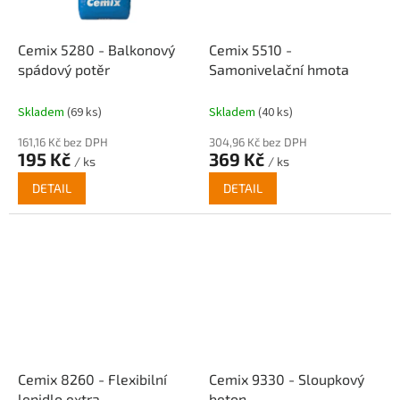
Cemix 5280 - Balkonový
Cemix 5510 -
spádový potěr
Samonivelační hmota
Skladem
(69 ks)
Skladem
(40 ks)
161,16 Kč bez DPH
304,96 Kč bez DPH
195 Kč
369 Kč
/ ks
/ ks
DETAIL
DETAIL
Cemix 8260 - Flexibilní
Cemix 9330 - Sloupkový
lepidlo extra
beton