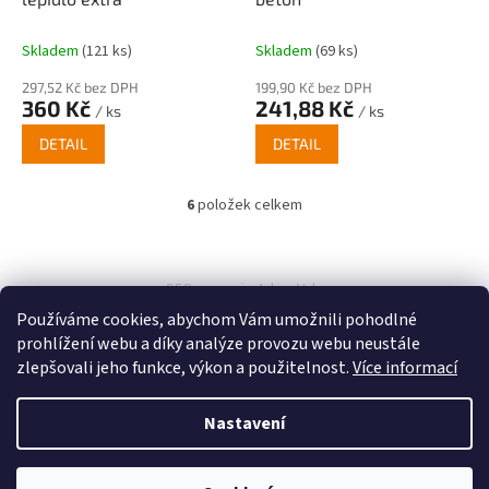
Skladem
(121 ks)
Skladem
(69 ks)
297,52 Kč bez DPH
199,90 Kč bez DPH
360 Kč
241,88 Kč
/ ks
/ ks
DETAIL
DETAIL
6
položek celkem
O
v
l
Z
á
á
SEO spravuje Adam Vala
d
p
a
Používáme cookies, abychom Vám umožnili pohodlné
a
c
prohlížení webu a díky analýze provozu webu neustále
t
í
zlepšovali jeho funkce, výkon a použitelnost.
Více informací
í
p
r
v
Nastavení
Vytvořil Shoptet
k
y
v