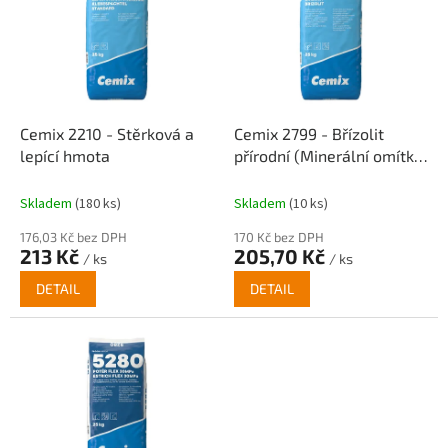
p
o
i
d
s
u
p
k
r
t
o
ů
d
Cemix 2210 - Stěrková a
Cemix 2799 - Břízolit
u
lepící hmota
přírodní (Minerální omítka
k
s hrubou strukturou)
t
Skladem
(180 ks)
Skladem
(10 ks)
ů
176,03 Kč bez DPH
170 Kč bez DPH
213 Kč
205,70 Kč
/ ks
/ ks
DETAIL
DETAIL