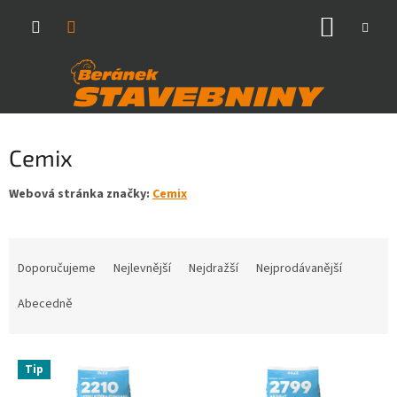
Přejít
NÁKUP
na
obsah
KOŠÍK
Cemix
Webová stránka značky:
Cemix
Ř
a
Doporučujeme
Nejlevnější
Nejdražší
Nejprodávanější
z
e
Abecedně
n
í
V
p
Tip
ý
r