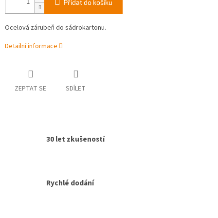
Přidat do košíku
Ocelová zárubeň do sádrokartonu.
Detailní informace
ZEPTAT SE
SDÍLET
30 let zkušeností
Rychlé dodání