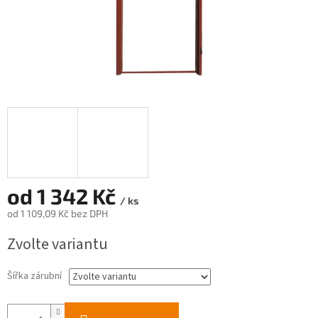
od
1 342 Kč
/ ks
od
1 109,09 Kč
bez DPH
Měrná
Zvolte variantu
cena:
Šířka zárubní