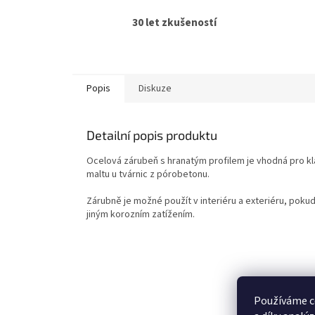
30 let zkušeností
Popis
Diskuze
Detailní popis produktu
Ocelová zárubeň s hranatým profilem je vhodná pro kl
maltu u tvárnic z pórobetonu.
Zárubně je možné použít v interiéru a exteriéru, pokud
jiným korozním zatížením.
Z
á
p
Používáme c