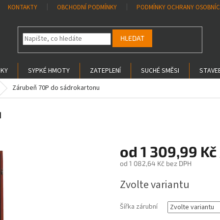
KONTAKTY
OBCHODNÍ PODMÍNKY
PODMÍNKY OCHRANY OSOBNÍC
HLEDAT
SKY
SYPKÉ HMOTY
ZATEPLENÍ
SUCHÉ SMĚSI
STAVEB
Zárubeň 70P do sádrokartonu
u
od
1 309,99 Kč
od
1 082,64 Kč
bez DPH
Měrná
Zvolte variantu
cena:
Šířka zárubní