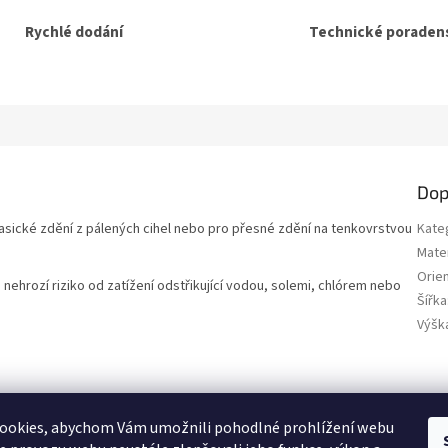
Rychlé dodání
Technické poradens
Dop
asické zdění z pálených cihel nebo pro přesné zdění na tenkovrstvou
Kate
Mater
Orie
 nehrozí riziko od zatížení odstřikující vodou, solemi, chlórem nebo
Šířka
Výšk
SEO spravuje Adam Vala
ookies, abychom Vám umožnili pohodlné prohlížení webu