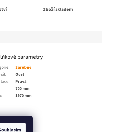
tví
Zboží skladem
lňkové parametry
gorie
:
Zárubně
iál
:
Ocel
ntace
:
Pravá
:
700 mm
a
:
1970 mm
Souhlasím