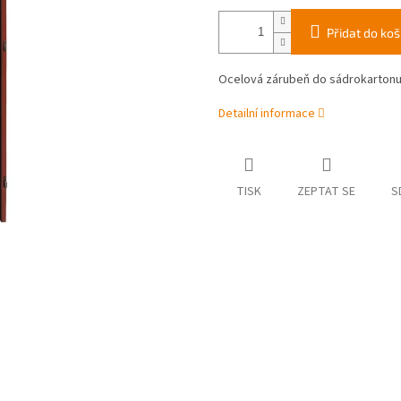
Přidat do koš
Ocelová zárubeň do sádrokarton
Detailní informace
TISK
ZEPTAT SE
S