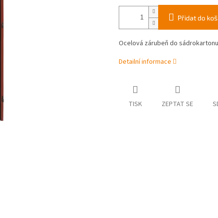
Přidat do koš
Ocelová zárubeň do sádrokarton
Detailní informace
TISK
ZEPTAT SE
S