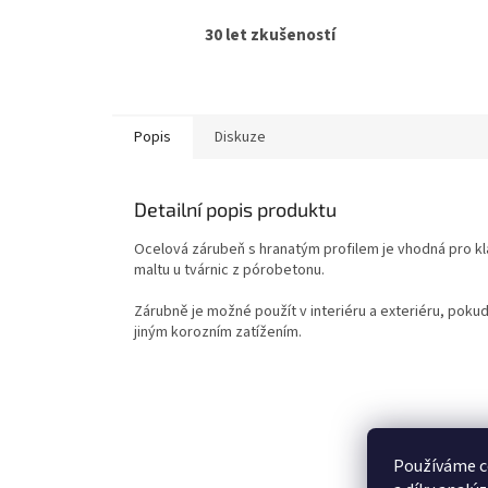
30 let zkušeností
Popis
Diskuze
Detailní popis produktu
Ocelová zárubeň s hranatým profilem je vhodná pro kl
maltu u tvárnic z pórobetonu.
Zárubně je možné použít v interiéru a exteriéru, pokud
jiným korozním zatížením.
Z
á
p
Používáme c