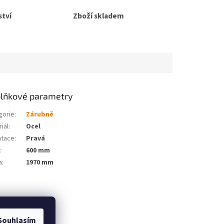
tví
Zboží skladem
lňkové parametry
gorie
:
Zárubně
iál
:
Ocel
ntace
:
Pravá
:
600 mm
a
:
1970 mm
Souhlasím