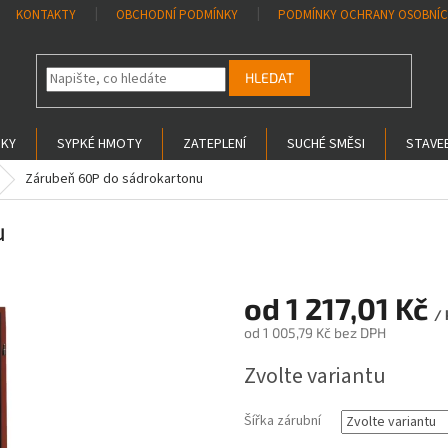
KONTAKTY
OBCHODNÍ PODMÍNKY
PODMÍNKY OCHRANY OSOBNÍC
HLEDAT
SKY
SYPKÉ HMOTY
ZATEPLENÍ
SUCHÉ SMĚSI
STAVEB
Zárubeň 60P do sádrokartonu
u
od
1 217,01 Kč
/ 
od
1 005,79 Kč
bez DPH
Měrná
Zvolte variantu
cena:
Šířka zárubní