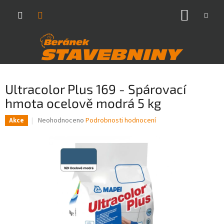
Přejít
NÁKUP
na
obsah
KOŠÍK
Ultracolor Plus 169 - Spárovací
hmota ocelově modrá 5 kg
Průměrné
Neohodnoceno
Podrobnosti hodnocení
Akce
hodnocení
produktu
je
0,0
z
5
hvězdiček.