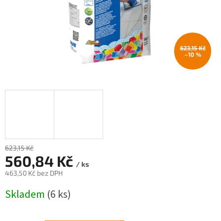
623,15 Kč
–10 %
623,15 Kč
–10 %
560,84 Kč
/ ks
463,50 Kč bez DPH
Měrná
Skladem
(6 ks)
cena: