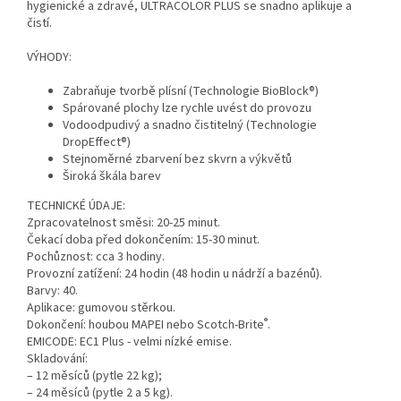
hygienické a zdravé, ULTRACOLOR PLUS se snadno aplikuje a
čistí.
VÝHODY:
Zabraňuje tvorbě plísní (Technologie BioBlock®)
Spárované plochy lze rychle uvést do provozu
Vodoodpudivý a snadno čistitelný (Technologie
DropEffect®)
Stejnoměrné zbarvení bez skvrn a výkvětů
Široká škála barev
TECHNICKÉ ÚDAJE:
Zpracovatelnost směsi: 20-25 minut.
Čekací doba před dokončením: 15-30 minut.
Pochůznost: cca 3 hodiny.
Provozní zatížení: 24 hodin (48 hodin u nádrží a bazénů).
Barvy: 40.
Aplikace: gumovou stěrkou.
®
Dokončení: houbou MAPEI nebo Scotch-Brite
.
EMICODE: EC1 Plus - velmi nízké emise.
Skladování:
– 12 měsíců (pytle 22 kg);
– 24 měsíců (pytle 2 a 5 kg).