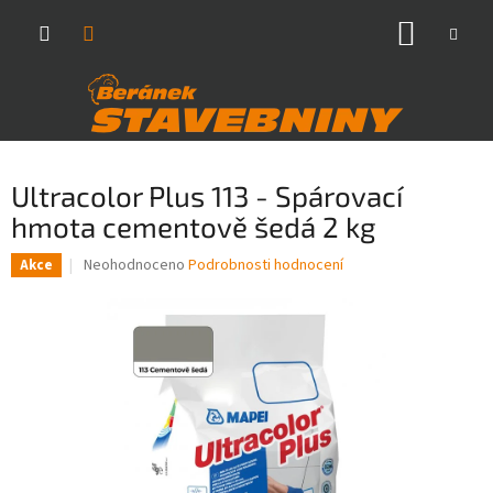
Přejít
NÁKUP
na
obsah
KOŠÍK
Ultracolor Plus 113 - Spárovací
hmota cementově šedá 2 kg
Průměrné
Neohodnoceno
Podrobnosti hodnocení
Akce
hodnocení
produktu
je
0,0
z
5
hvězdiček.