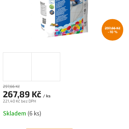
297,66 Kč
–10 %
297,66 Kč
–10 %
267,89 Kč
/ ks
221,40 Kč bez DPH
Měrná
Skladem
(6 ks)
cena: