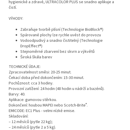
hygienické a zdravé, ULTRACOLOR PLUS se snadno aplikuje a
čistí.
VÝHODY:
Zabraňuje tvorbě plísní (Technologie BioBlock®)
Spárované plochy lze rychle uvést do provozu
Vodoodpudivý a snadno čistitelný (Technologie
DropEffect®)
Stejnoměrné zbarvení bez skvrn a výkvětů
Široká škála barev
TECHNICKÉ ÚDAJE:
Zpracovatelnost směsi: 20-25 minut.
Čekací doba před dokončením: 15-30 minut.
Pochůznost: cca 3 hodiny.
Provozní zatížení: 24 hodin (48 hodin u nádrží a bazénů).
Barvy: 40.
Aplikace: gumovou stěrkou.
®
Dokončení: houbou MAPEI nebo Scotch-Brite
.
EMICODE: EC1 Plus - velmi nízké emise.
Skladování:
– 12 měsíců (pytle 22 kg);
– 24 měsíců (pytle 2 a 5 kg).