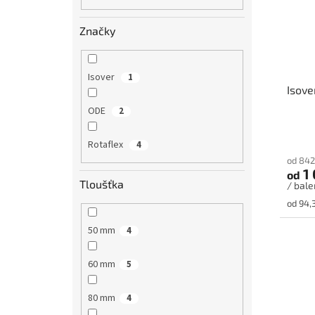
o
n
p
d
e
r
u
Značky
l
o
k
d
t
u
ů
Isover
1
Isove
k
t
ODE
2
ů
Rotaflex
4
od 842
1 
od
Tloušťka
/ bale
Měrná
od 94,
cena:
50 mm
4
60 mm
5
80 mm
4