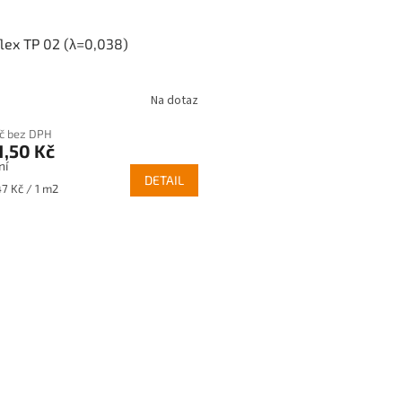
lex TP 02 (λ=0,038)
Na dotaz
Kč bez DPH
1,50 Kč
ní
DETAIL
47 Kč / 1 m2
O
v
l
á
d
a
c
í
p
r
v