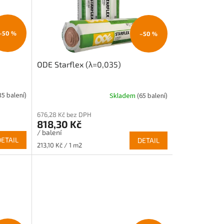
–50 %
–50 %
ODE Starflex (λ=0,035)
35 balení)
Skladem
(65 balení)
676,28 Kč bez DPH
818,30 Kč
/ balení
DETAIL
DETAIL
Měrná
213,10 Kč / 1 m2
cena: