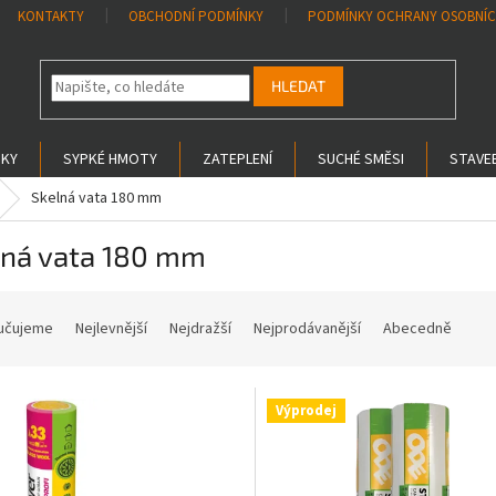
KONTAKTY
OBCHODNÍ PODMÍNKY
PODMÍNKY OCHRANY OSOBNÍC
HLEDAT
SKY
SYPKÉ HMOTY
ZATEPLENÍ
SUCHÉ SMĚSI
STAVEB
Skelná vata 180 mm
lná vata 180 mm
učujeme
Nejlevnější
Nejdražší
Nejprodávanější
Abecedně
Výprodej