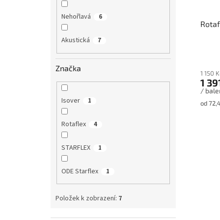
Nehořlavá
6
Rotaf
Akustická
7
Značka
1 150 
1 39
/ bale
Isover
1
Měrná
od 72,
cena:
Rotaflex
4
STARFLEX
1
ODE Starflex
1
Položek k zobrazení:
7