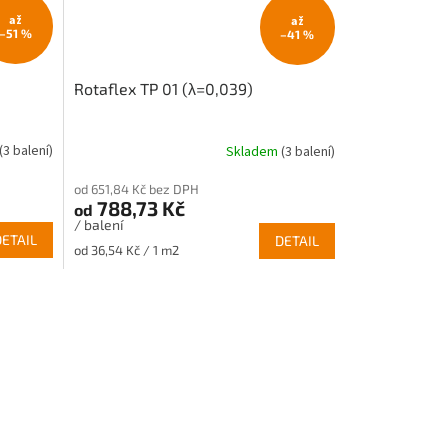
až
až
–51 %
–41 %
Rotaflex TP 01 (λ=0,039)
(3 balení)
Skladem
(3 balení)
od 651,84 Kč bez DPH
788,73 Kč
od
/ balení
DETAIL
DETAIL
Měrná
od 36,54 Kč / 1 m2
cena: