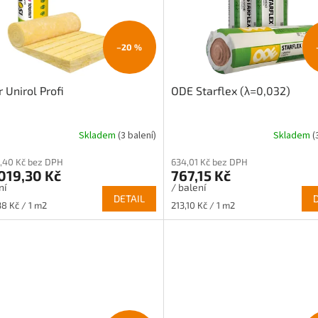
–20 %
r Unirol Profi
ODE Starflex (λ=0,032)
Skladem
(3 balení)
Skladem
(
,40 Kč bez DPH
634,01 Kč bez DPH
019,30 Kč
767,15 Kč
ní
/ balení
DETAIL
Měrná
38 Kč / 1 m2
213,10 Kč / 1 m2
cena: