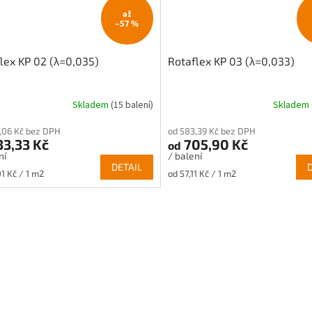
až
–57 %
lex KP 02 (λ=0,035)
Rotaflex KP 03 (λ=0,033)
Skladem
(15 balení)
Skladem
,06 Kč bez DPH
od 583,39 Kč bez DPH
3,33 Kč
705,90 Kč
od
ní
/ balení
DETAIL
Měrná
01 Kč / 1 m2
od 57,11 Kč / 1 m2
cena: