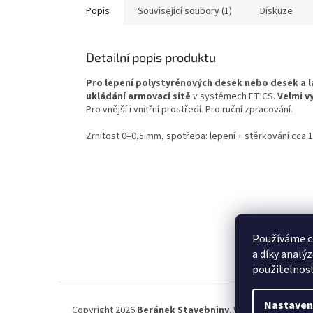
Popis
Související soubory (1)
Diskuze
Detailní popis produktu
Pro lepení polystyrénových desek nebo desek a la
ukládání armovací sítě
v systémech ETICS.
Velmi v
Pro vnější i vnitřní prostředí. Pro ruční zpracování.
Zrnitost 0–0,5 mm, spotřeba: lepení + stěrkování cca 
Z
á
p
Používáme c
a
a díky analý
t
použitelnos
í
Nastaven
Copyright 2026
Beránek Stavebniny
. Všechna práva vyh