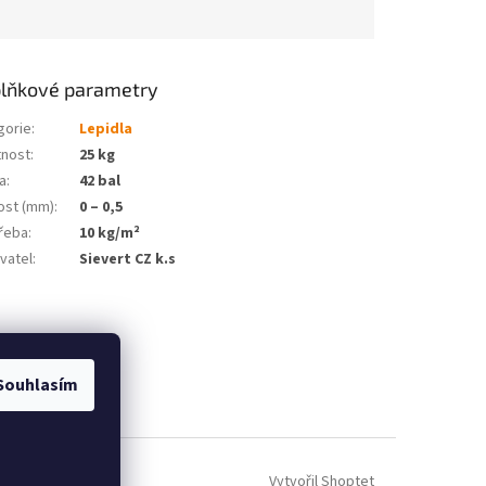
lňkové parametry
gorie
:
Lepidla
nost
:
25 kg
a
:
42 bal
tost (mm)
:
0 – 0,5
řeba
:
10 kg/m²
vatel
:
Sievert CZ k.s
Souhlasím
Vytvořil Shoptet