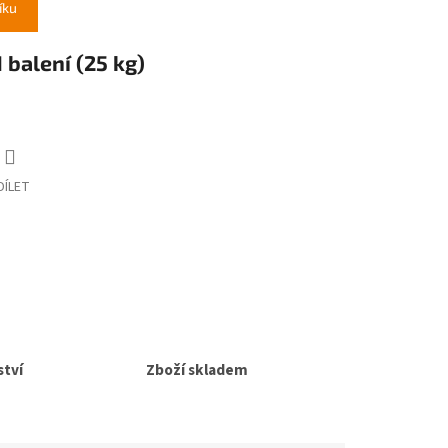
íku
 balení (25 kg)
DÍLET
tví
Zboží skladem