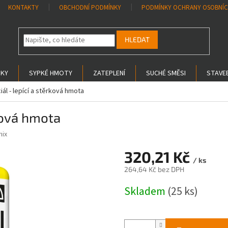
KONTAKTY
OBCHODNÍ PODMÍNKY
PODMÍNKY OCHRANY OSOBNÍC
HLEDAT
SKY
SYPKÉ HMOTY
ZATEPLENÍ
SUCHÉ SMĚSI
STAVEB
ál - lepící a stěrková hmota
rková hmota
mix
320,21 Kč
/ ks
264,64 Kč bez DPH
Měrná
Skladem
(25 ks)
cena: