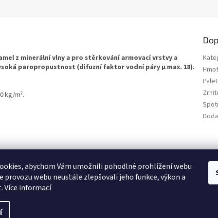
Dop
mel z minerální vlny a pro stěrkování armovací vrstvy a
Kate
ysoká paropropustnost (difuzní faktor vodní páry μ max. 18).
Hmot
Palet
Zrni
10 kg/m².
Spot
Doda
SEO spravuje Adam Vala
ookies, abychom Vám umožnili pohodlné prohlížení webu
ze provozu webu neustále zlepšovali jeho funkce, výkon a
t.
Více informací
í
razena.