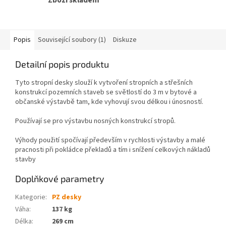
Zboží skladem
Popis
Související soubory (1)
Diskuze
Detailní popis produktu
Tyto stropní desky slouží k vytvoření stropních a střešních
konstrukcí pozemních staveb se světlostí do 3 m v bytové a
občanské výstavbě tam, kde vyhovují svou délkou i únosností.
Používají se pro výstavbu nosných konstrukcí stropů.
Výhody použití spočívají především v rychlosti výstavby a malé
pracnosti při pokládce překladů a tím i snížení celkových nákladů
stavby
Doplňkové parametry
Kategorie
:
PZ desky
Váha
:
137 kg
Délka
:
269 cm