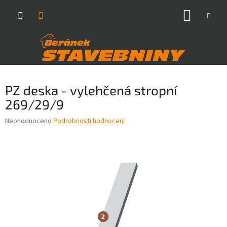
Přejít
NÁKUP
na
obsah
KOŠÍK
PZ deska - vylehčená stropní
269/29/9
Průměrné
Neohodnoceno
Podrobnosti hodnocení
hodnocení
produktu
je
0,0
z
5
hvězdiček.