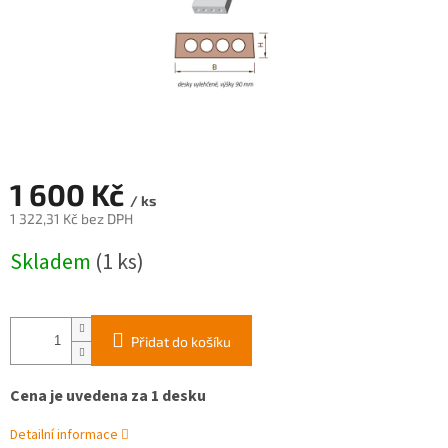
1 600 Kč
/ ks
1 322,31 Kč bez DPH
Měrná
Skladem
(1 ks)
cena:
Přidat do košíku
Cena je uvedena za 1 desku
Detailní informace