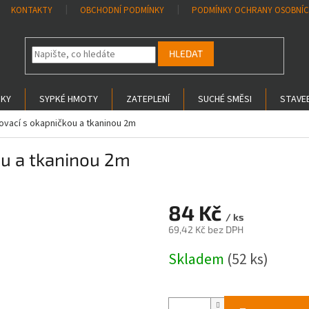
KONTAKTY
OBCHODNÍ PODMÍNKY
PODMÍNKY OCHRANY OSOBNÍC
HLEDAT
SKY
SYPKÉ HMOTY
ZATEPLENÍ
SUCHÉ SMĚSI
STAVEB
čovací s okapničkou a tkaninou 2m
ou a tkaninou 2m
84 Kč
/ ks
69,42 Kč bez DPH
Měrná
Skladem
(52 ks)
cena: