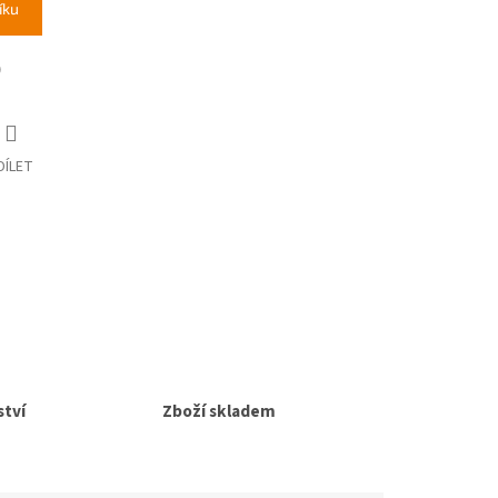
íku
)
DÍLET
tví
Zboží skladem