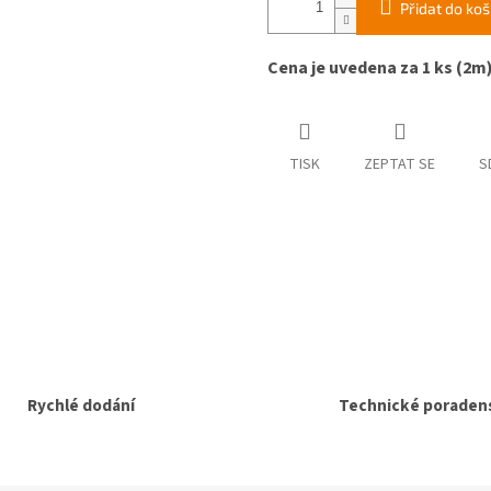
Přidat do koš
Cena je uvedena za 1 ks (2m
TISK
ZEPTAT SE
S
Rychlé dodání
Technické poradens