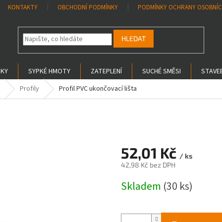
KONTAKTY
OBCHODNÍ PODMÍNKY
PODMÍNKY OCHRANY OSOBNÍC
HLEDAT
SKY
SYPKÉ HMOTY
ZATEPLENÍ
SUCHÉ SMĚSI
STAVEB
Profily
Profil PVC ukončovací lišta
52,01 Kč
/ ks
42,98 Kč bez DPH
Měrná
Skladem
(30 ks)
cena: