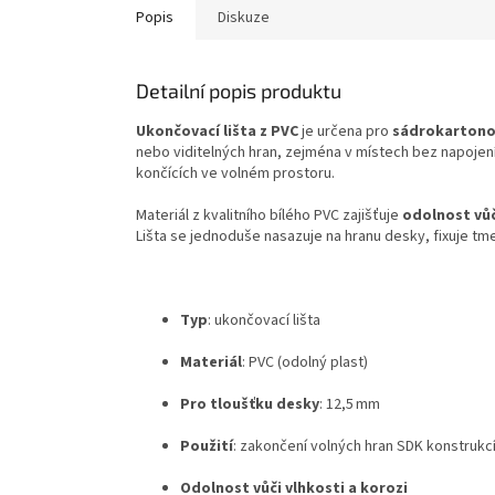
Popis
Diskuze
Detailní popis produktu
Ukončovací lišta z PVC
je určena pro
sádrokartonov
nebo viditelných hran, zejména v místech bez napojení 
končících ve volném prostoru.
Materiál z kvalitního bílého PVC zajišťuje
odolnost vůč
Lišta se jednoduše nasazuje na hranu desky, fixuje tme
Typ
: ukončovací lišta
Materiál
: PVC (odolný plast)
Pro tloušťku desky
: 12,5 mm
Použití
: zakončení volných hran SDK konstrukc
Odolnost vůči vlhkosti a korozi