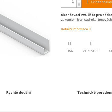
Přidat do koš
Ukončovací PVC lišta pro sádr
zakončení hran sádrokartonových d
Detailní informace
TISK
ZEPTAT SE
S
Rychlé dodání
Technické poradens