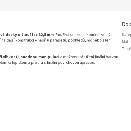
Dop
é desky o tloušťce 12,5 mm
. Používá se pro zakončení volných
Kate
na další konstrukci – např. u parapetů, podhledů, nik nebo stěn
Mater
Tlou
i vlhkosti
,
snadnou manipulaci
a možnost přetření finální barvou.
lem či lepidlem a přetírá s finální povrchovou úpravou.
í