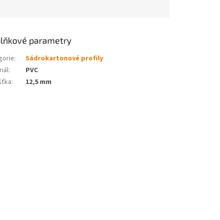
lňkové parametry
gorie
:
Sádrokartonové profily
iál
:
PVC
šťka
:
12,5 mm