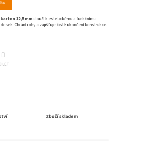
íku
okarton 12,5 mm
slouží k estetickému a funkčnímu
esek. Chrání rohy a zajišťuje čisté ukončení konstrukce.
DÍLET
tví
Zboží skladem