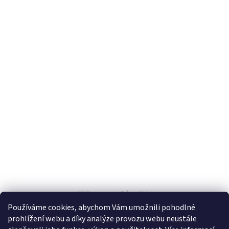
Z
á
SEO spravuje Adam Vala
p
Používáme cookies, abychom Vám umožnili pohodlné
a
prohlížení webu a díky analýze provozu webu neustále
t