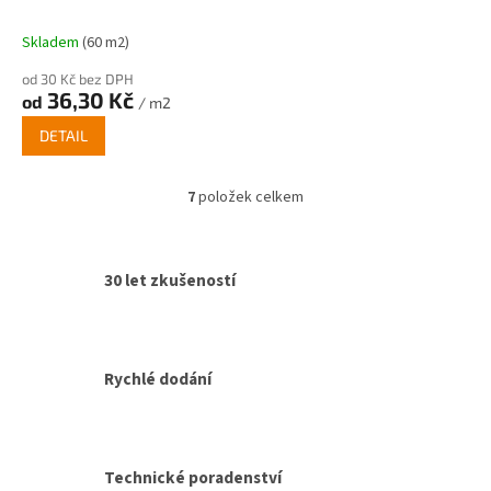
Skladem
(60 m2)
od 30 Kč bez DPH
36,30 Kč
od
/ m2
DETAIL
7
položek celkem
O
v
l
á
30 let zkušeností
d
a
c
í
p
Rychlé dodání
r
v
k
y
v
Technické poradenství