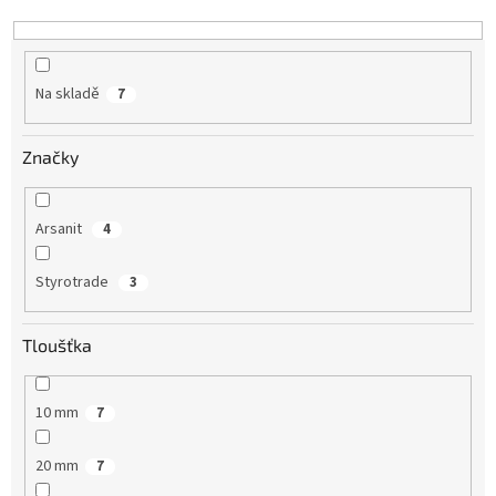
k
t
ů
Na skladě
7
Značky
Arsanit
4
Styrotrade
3
Tloušťka
10 mm
7
20 mm
7