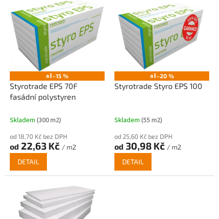
V
ý
p
i
s
p
r
o
až
až
–15 %
–20 %
d
Styrotrade EPS 70F
Styrotrade Styro EPS 100
u
fasádní polystyren
k
t
Skladem
(300 m2)
Skladem
(55 m2)
ů
od 18,70 Kč bez DPH
od 25,60 Kč bez DPH
22,63 Kč
30,98 Kč
od
od
/ m2
/ m2
DETAIL
DETAIL