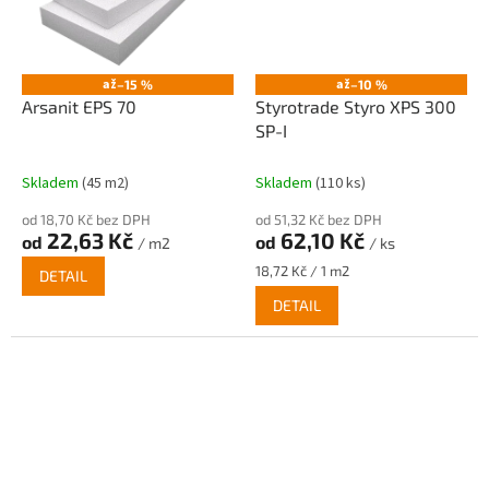
až
až
–15 %
–10 %
Arsanit EPS 70
Styrotrade Styro XPS 300
SP-I
Skladem
(45 m2)
Skladem
(110 ks)
od 18,70 Kč bez DPH
od 51,32 Kč bez DPH
22,63 Kč
62,10 Kč
od
od
/ m2
/ ks
Měrná
18,72 Kč / 1 m2
DETAIL
cena:
DETAIL