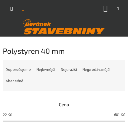
Přejít
NÁKUP
na
obsah
KOŠÍK
Polystyren 40 mm
Ř
a
Doporučujeme
Nejlevnější
Nejdražší
Nejprodávanější
z
e
Abecedně
n
í
p
Cena
r
o
22
Kč
681
Kč
d
u