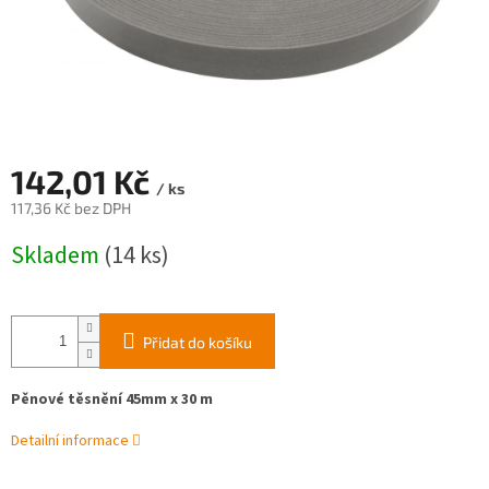
142,01 Kč
/ ks
117,36 Kč bez DPH
Měrná
Skladem
(14 ks)
cena:
Přidat do košíku
Pěnové těsnění 45mm x 30 m
Detailní informace