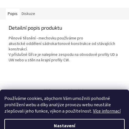
Popis
Diskuze
Detailní popis produktu
Pěnové těsnění - mechovku používáme pro
akustické oddělení sádrokartonové konstrukce od stávajících
konstrukcí.
V příslušné šířce je nalepíme zespodu na obvodové profily UD a
UW nebo u stěn na krajní profily CW.
Z
á
SEO spravuje Adam Vala
p
Používáme cookies, abychom Vám umožnili pohodlné
a
prohlížení webu a díky analýze provozu webu neustále
t
zlepšovali jeho funkce, výkon a použitelnost.
Více informací
í
Nastavení
Vytvořil Shoptet