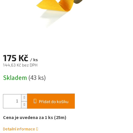
175 Kč
/ ks
144,63 Kč bez DPH
Měrná
Skladem
(43 ks)
cena:
Přidat do košíku
Cena je uvedena za 1 ks (25m)
Detailní informace