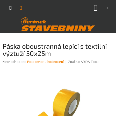
Přejít
NÁKUP
na
obsah
KOŠÍK
Páska oboustranná lepící s textilní
výztuží 50x25m
Průměrné
Neohodnoceno
Podrobnosti hodnocení
Značka:
ARIDA Tools
hodnocení
produktu
je
0,0
z
5
hvězdiček.