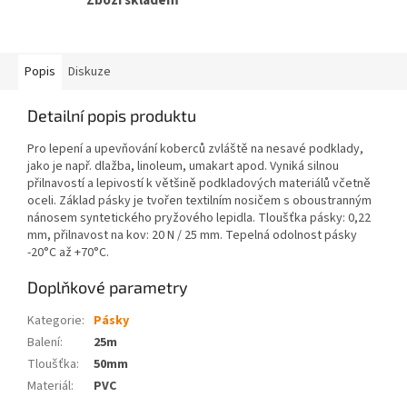
Zboží skladem
Popis
Diskuze
Detailní popis produktu
Pro lepení a upevňování koberců zvláště na nesavé podklady,
jako je např. dlažba, linoleum, umakart apod. Vyniká silnou
přilnavostí a lepivostí k většině podkladových materiálů včetně
oceli. Základ pásky je tvořen textilním nosičem s oboustranným
nánosem syntetického pryžového lepidla. Tloušťka pásky: 0,22
mm, přilnavost na kov: 20 N / 25 mm. Tepelná odolnost pásky
-20°C až +70°C.
Doplňkové parametry
Kategorie
:
Pásky
Balení
:
25m
Tloušťka
:
50mm
Materiál
:
PVC