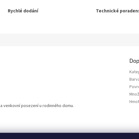
Rychlé dodání
Technické poradens
Dop
Kate
Barv
Povr
Množ
Hmot
 na venkovní posezení u rodinného domu.
SEO spravuje Adam Vala