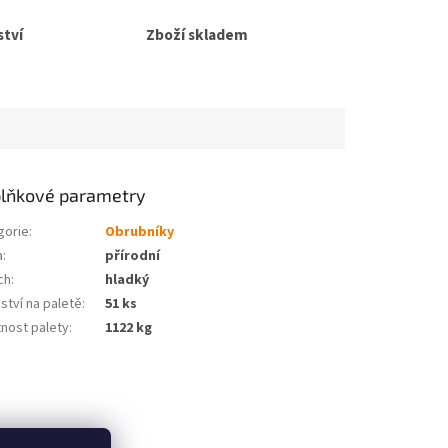
tví
Zboží skladem
lňkové parametry
gorie
:
Obrubníky
a
:
přírodní
ch
:
hladký
ství na paletě
:
51 ks
nost palety
:
1122 kg