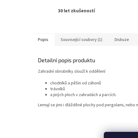
30 let zkušeností
Popis
Související soubory (1)
Diskuze
Detailní popis produktu
Zahradní obrubníky slouží k oddělení
chodníků a pěšin od záhonů
trávníků
a jiných ploch v zahradách a parcích.
Lemují se jimi i dlážděné plochy pod pergolami, nebo
Z
á