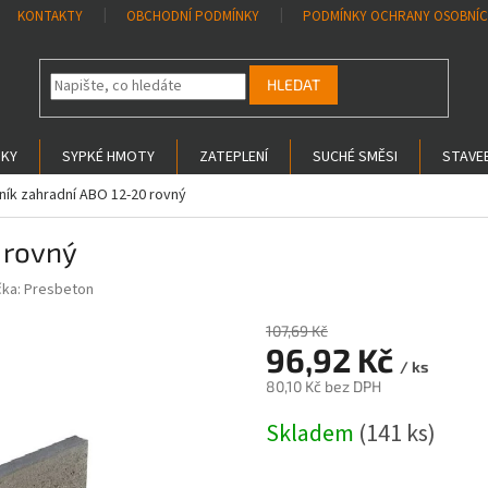
KONTAKTY
OBCHODNÍ PODMÍNKY
PODMÍNKY OCHRANY OSOBNÍC
HLEDAT
SKY
SYPKÉ HMOTY
ZATEPLENÍ
SUCHÉ SMĚSI
STAVEB
ík zahradní ABO 12-20 rovný
 rovný
čka:
Presbeton
107,69 Kč
–10 %
96,92 Kč
/ ks
80,10 Kč bez DPH
Měrná
Skladem
(141 ks)
cena: