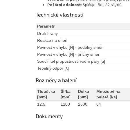
Požární odolnost
: Splňuje třídu A2-s1, d0.
Technické vlastnosti
Parametr
Druh hrany
Reakce na oheň
Pevnost v ohybu [N] - podélný směr
Pevnost v ohybu [N] - příčný směr
Součinitel propustnosti vodní páry [μ]
Tepelný odpor [λ]
Rozměry a balení
Tloušťka
Šířka
Délka
Množství na
[mm]
[mm]
[mm]
paletě [ks]
12,5
1200
2600
64
Dokumenty