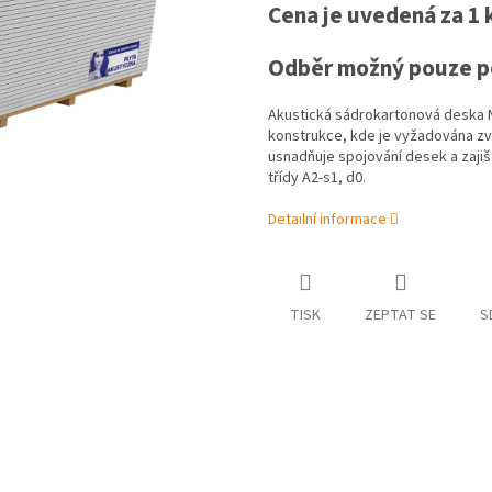
Cena je uvedená za 1 
Odběr možný pouze po
Akustická sádrokartonová deska N
konstrukce, kde je vyžadována zv
usnadňuje spojování desek a zajiš
třídy A2-s1, d0.
Detailní informace
TISK
ZEPTAT SE
S