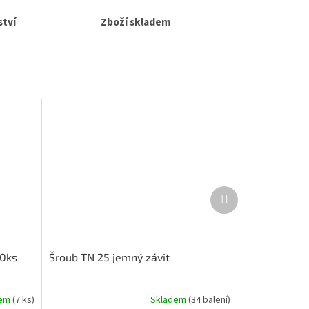
tví
Zboží skladem
Další
produkt
00ks
Šroub TN 25 jemný závit
dem
(7 ks)
Skladem
(34 balení)