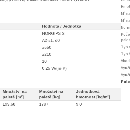
Hmot
M² n
M² na
Hodnota / Jednotka
Nor
NORGIPS S
Poče
pale
A2-s1, d0
Typ 
≥550
Typ 
≥210
Vhod
10
Využi
0,25 W/(m·K)
Využi
Polo
Množství na
Množství na
Jednotková
paletě [m²]
paletě [kg]
hmotnost [kg/m²]
199,68
1797
9,0