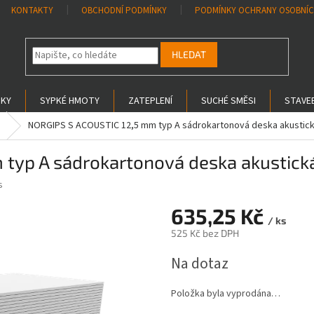
KONTAKTY
OBCHODNÍ PODMÍNKY
PODMÍNKY OCHRANY OSOBNÍC
HLEDAT
SKY
SYPKÉ HMOTY
ZATEPLENÍ
SUCHÉ SMĚSI
STAVEB
NORGIPS S ACOUSTIC 12,5 mm typ A sádrokartonová deska akustic
typ A sádrokartonová deska akustick
s
635,25 Kč
/ ks
525 Kč bez DPH
Měrná
Na dotaz
cena:
Položka byla vyprodána…