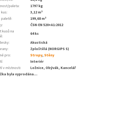
nost/paleta
:
1797 kg
a kus
:
3,12 m²
 paletě
:
199,68 m²
my
:
ČSN-EN 520+A1:2012
t kusů na
64 ks
tě
:
desky
:
Akustická
hrany
:
Zploštělá (NORGIPS S)
né pro
:
Stropy
,
Stěny
tí
:
Interiér
tí v místnosti
:
Ložnice, Obývák, Kancelář
žka byla vyprodána…