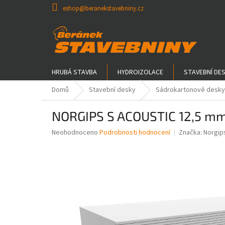
Přejít
eshop@beranekstavebniny.cz
na
obsah
HRUBÁ STAVBA
HYDROIZOLACE
STAVEBNÍ DE
Domů
Stavební desky
Sádrokartonové desky
NORGIPS S ACOUSTIC 12,5 mm 
Průměrné
Neohodnoceno
Podrobnosti hodnocení
Značka:
Norgip
hodnocení
produktu
je
0,0
z
5
hvězdiček.