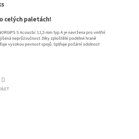
ks
 celých paletách!
ORGIPS S Acoustic 12,5 mm typ A je navržena pro vnitřní
ýšená neprůzvučnost. Díky zploštělé podélné hraně
ťuje vysokou pevnost spojů. Splňuje požární odolnost
DÍLET