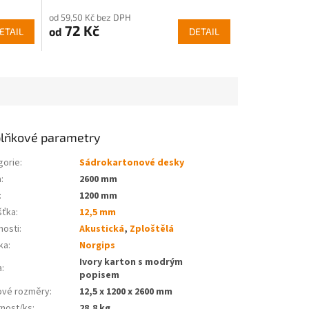
od 59,50 Kč bez DPH
72 Kč
od
ETAIL
DETAIL
lňkové parametry
gorie
:
Sádrokartonové desky
a
:
2600 mm
:
1200 mm
šťka
:
12,5 mm
nosti
:
Akustická
,
Zploštělá
ka
:
Norgips
Ivory karton s modrým
a
:
popisem
ové rozměry
:
12,5 x 1200 x 2600 mm
nost/ks
:
28,8 kg