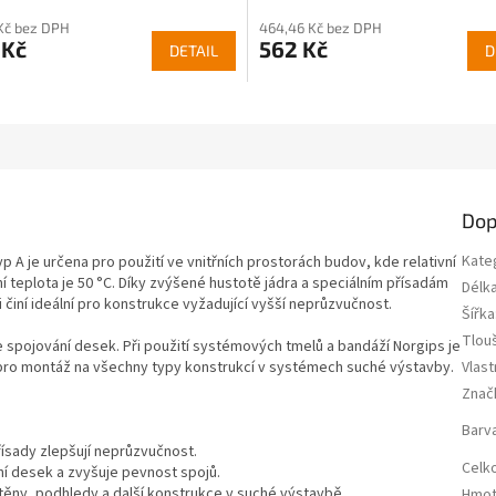
 Kč bez DPH
464,46 Kč bez DPH
 Kč
562 Kč
DETAIL
D
Dop
Kate
A je určena pro použití ve vnitřních prostorách budov, kde relativní
í teplota je 50 °C. Díky zvýšené hustotě jádra a speciálním přísadám
Délk
 činí ideální pro konstrukce vyžadující vyšší neprůzvučnost.
Šířka
Tlou
 spojování desek. Při použití systémových tmelů a bandáží Norgips je
pro montáž na všechny typy konstrukcí v systémech suché výstavby.
Vlast
Znač
Barv
řísady zlepšují neprůzvučnost.
Celk
ní desek a zvyšuje pevnost spojů.
stěny, podhledy a další konstrukce v suché výstavbě.
Hmot