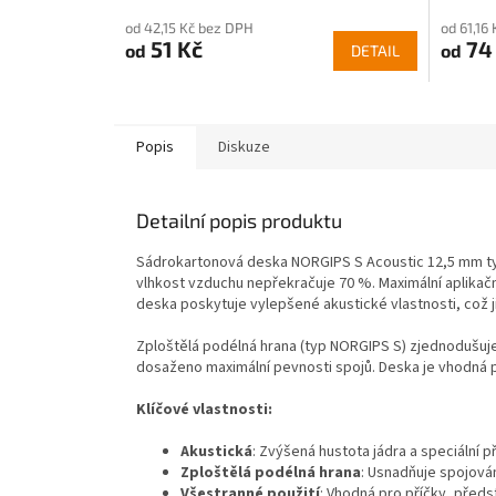
od 42,15 Kč bez DPH
od 61,16
51 Kč
74
od
od
DETAIL
Popis
Diskuze
Detailní popis produktu
Sádrokartonová deska NORGIPS S Acoustic 12,5 mm typ 
vlhkost vzduchu nepřekračuje 70 %. Maximální aplikačn
deska poskytuje vylepšené akustické vlastnosti, což ji
Zploštělá podélná hrana (typ NORGIPS S) zjednodušuje
dosaženo maximální pevnosti spojů. Deska je vhodná 
Klíčové vlastnosti:
Akustická
: Zvýšená hustota jádra a speciální p
Zploštělá podélná hrana
: Usnadňuje spojová
Všestranné použití
: Vhodná pro příčky, před