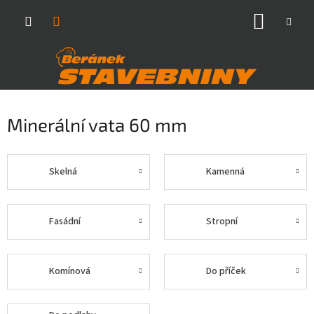
Přejít
NÁKUP
na
obsah
KOŠÍK
Minerální vata 60 mm
Skelná
Kamenná
Fasádní
Stropní
Komínová
Do příček