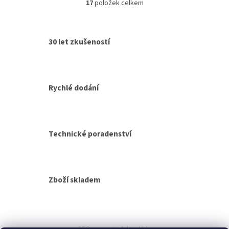
17
položek celkem
O
v
l
á
30 let zkušeností
d
a
c
í
p
Rychlé dodání
r
v
k
y
v
Technické poradenství
ý
p
i
s
Zboží skladem
u
Z
á