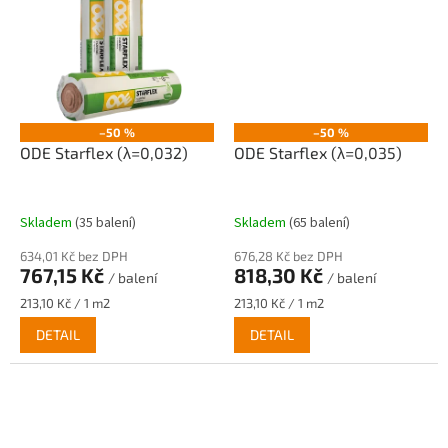
–50 %
–50 %
ODE Starflex (λ=0,032)
ODE Starflex (λ=0,035)
Skladem
(35 balení)
Skladem
(65 balení)
634,01 Kč bez DPH
676,28 Kč bez DPH
767,15 Kč
818,30 Kč
/ balení
/ balení
Měrná
Měrná
213,10 Kč / 1 m2
213,10 Kč / 1 m2
cena:
cena:
DETAIL
DETAIL