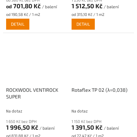
od 580 Kč bez DPH
1 250 Kč bez DPH
701,80 Kč
1 512,50 Kč
od
/ balení
/ balení
Měrná
Měrná
od 190,58 Kč / 1 m2
od 315,10 Kč / 1 m2
cena:
cena:
DETAIL
DETAIL
ROCKWOOL VENTIROCK
Rotaflex TP 02 (λ=0,038)
SUPER
Na dotaz
Na dotaz
1 650 Kč bez DPH
1 150 Kč bez DPH
1 996,50 Kč
1 391,50 Kč
/ balení
/ balení
Měrná
Měrná
od 831,88 Kč / 1 m2
od 72,47 Kč / 1 m2