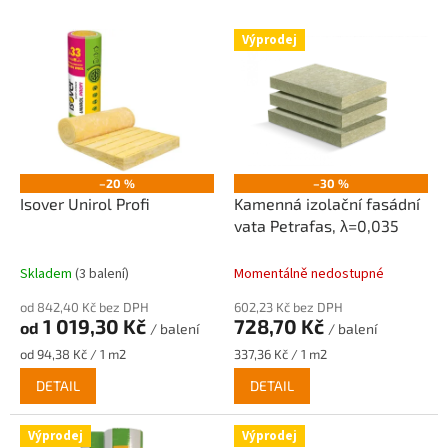
V
Výprodej
ý
p
i
s
p
r
o
–20 %
–30 %
d
Isover Unirol Profi
Kamenná izolační fasádní
u
vata Petrafas, λ=0,035
k
t
Skladem
(3 balení)
Momentálně nedostupné
ů
od 842,40 Kč bez DPH
602,23 Kč bez DPH
1 019,30 Kč
728,70 Kč
od
/ balení
/ balení
Měrná
Měrná
od 94,38 Kč / 1 m2
337,36 Kč / 1 m2
cena:
cena:
DETAIL
DETAIL
Výprodej
Výprodej