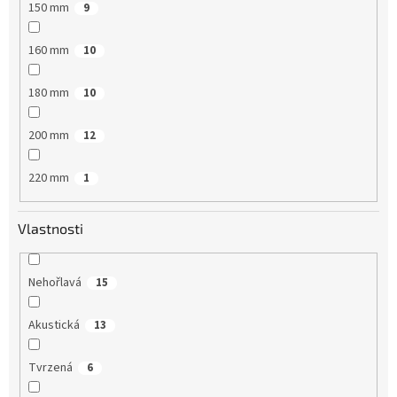
150 mm
9
160 mm
10
180 mm
10
200 mm
12
220 mm
1
Vlastnosti
Nehořlavá
15
Akustická
13
Tvrzená
6