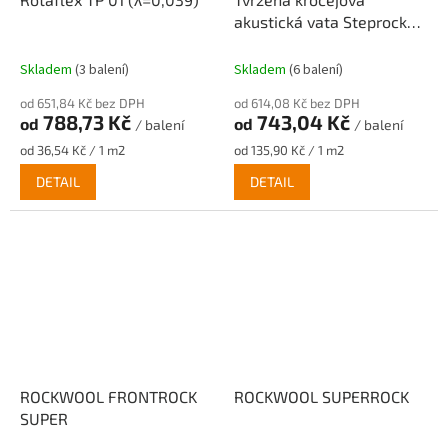
akustická vata Steprock
HD, λ=0,037
Skladem
(3 balení)
Skladem
(6 balení)
od 651,84 Kč bez DPH
od 614,08 Kč bez DPH
788,73 Kč
743,04 Kč
od
od
/ balení
/ balení
Měrná
Měrná
od 36,54 Kč / 1 m2
od 135,90 Kč / 1 m2
cena:
cena:
DETAIL
DETAIL
ROCKWOOL FRONTROCK
ROCKWOOL SUPERROCK
SUPER