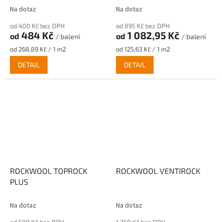
Na dotaz
Na dotaz
od 400 Kč bez DPH
od 895 Kč bez DPH
484 Kč
1 082,95 Kč
od
od
/ balení
/ balení
Měrná
Měrná
od 268,89 Kč / 1 m2
od 125,63 Kč / 1 m2
cena:
cena:
DETAIL
DETAIL
ROCKWOOL TOPROCK
ROCKWOOL VENTIROCK
PLUS
Na dotaz
Na dotaz