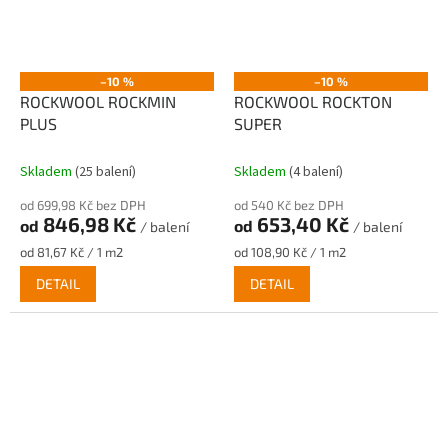
–10 %
–10 %
ROCKWOOL ROCKMIN
ROCKWOOL ROCKTON
PLUS
SUPER
Skladem
(25 balení)
Skladem
(4 balení)
od 699,98 Kč bez DPH
od 540 Kč bez DPH
846,98 Kč
653,40 Kč
od
od
/ balení
/ balení
Měrná
Měrná
od 81,67 Kč / 1 m2
od 108,90 Kč / 1 m2
cena:
cena:
DETAIL
DETAIL