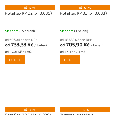
až
až
–57 %
–51 %
Rotaflex KP 02 (λ=0,035)
Rotaflex KP 03 (λ=0,033)
Skladem
(15 balení)
Skladem
(3 balení)
od 606,06 Kč bez DPH
od 583,39 Kč bez DPH
733,33 Kč
705,90 Kč
od
od
/ balení
/ balení
Měrná
Měrná
od 47,01 Kč / 1 m2
od 57,11 Kč / 1 m2
cena:
cena:
DETAIL
DETAIL
až
–41 %
–10 %
Rotaflex TP 01 (λ=0,039)
Tvrzená kročejová