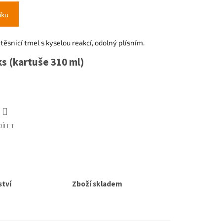
íku
těsnicí tmel s kyselou reakcí, odolný plísním.
ks (kartuše 310 ml)
DÍLET
tví
Zboží skladem