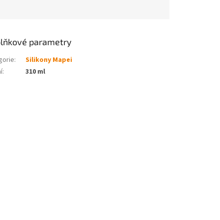
lňkové parametry
gorie
:
Silikony Mapei
í
:
310 ml