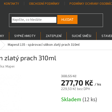
KONTAKTY
OBCHODNÍ PODMÍNKY
PODMÍNKY OCHRANY OSOBNÍC
HLEDAT
SKY
SYPKÉ HMOTY
ZATEPLENÍ
SUCHÉ SMĚSI
STAVEB
Mapesil 135 - spárovací silikon zlatý prach 310ml
on zlatý prach 310ml
čka:
Mapei
308,55 Kč
–10 %
277,70 Kč
/ ks
229,50 Kč bez DPH
Měrná
Skladem
(12 ks)
cena: