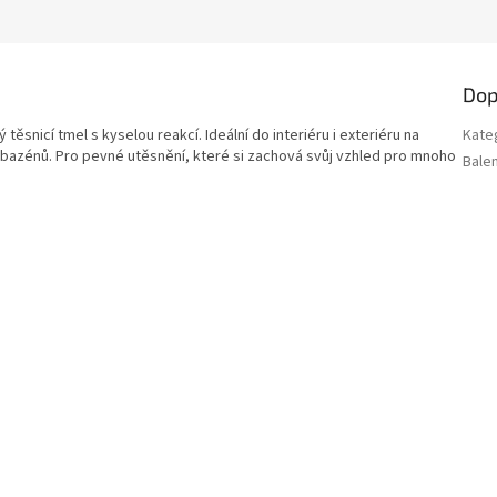
Dop
ěsnicí tmel s kyselou reakcí. Ideální do interiéru i exteriéru na
Kate
 bazénů. Pro pevné utěsnění, které si zachová svůj vzhled pro mnoho
Balen