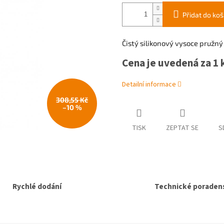
Přidat do koš
Čistý silikonový vysoce pružný 
Cena je uvedená za 1 
Detailní informace
308,55 Kč
–10 %
TISK
ZEPTAT SE
S
Rychlé dodání
Technické poradens