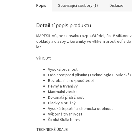
Popis
Související soubory (1)
Diskuze
Detailní popis produktu
MAPESIL AC, bez obsahu rozpouštědel, čistě silikonový t
obklady a dlažby z keramiky ve vlhkém prostředí a do
let.
VÝHODY:
Vysoká pružnost
Odolnost proti plísním (Technologie BioBlock®)
Bez obsahu rozpouštědel
Pevný a trvanlivý
Maximální záruka
Dokonalá přídržnost
Hladký a pružný
Vysoká teplotní a chemická odolnost
Výborná trvanlivost
Široká škála barev
TECHNICKÉ ÚDAJE: