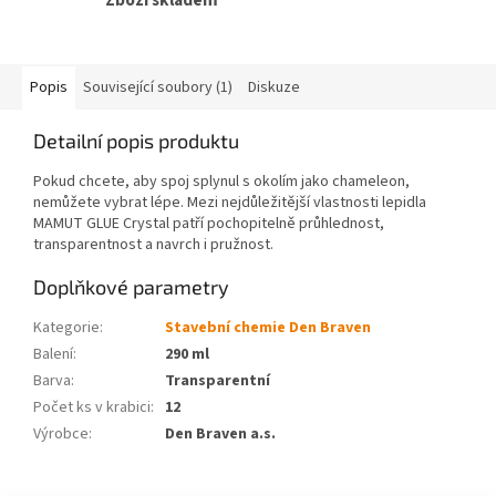
Zboží skladem
Popis
Související soubory (1)
Diskuze
Detailní popis produktu
Pokud chcete, aby spoj splynul s okolím jako chameleon,
nemůžete vybrat lépe. Mezi nejdůležitější vlastnosti lepidla
MAMUT GLUE Crystal patří pochopitelně průhlednost,
transparentnost a navrch i pružnost.
Doplňkové parametry
Kategorie
:
Stavební chemie Den Braven
Balení
:
290 ml
Barva
:
Transparentní
Počet ks v krabici
:
12
Výrobce
:
Den Braven a.s.