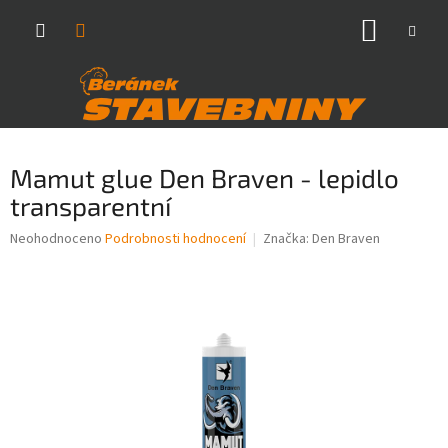
Přejít
NÁKUP
na
obsah
KOŠÍK
Mamut glue Den Braven - lepidlo
transparentní
Průměrné
Neohodnoceno
Podrobnosti hodnocení
Značka:
Den Braven
hodnocení
produktu
je
0,0
z
5
hvězdiček.