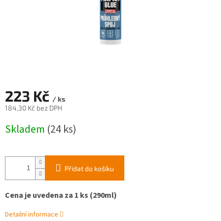
223 Kč
/ ks
184,30 Kč bez DPH
Měrná
Skladem
(24 ks)
cena:
Přidat do košíku
Cena je uvedena za 1 ks (290ml)
Detailní informace