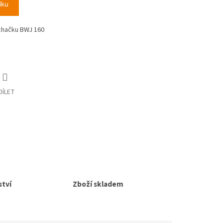
íku
íchačku BWJ 160
DÍLET
tví
Zboží skladem