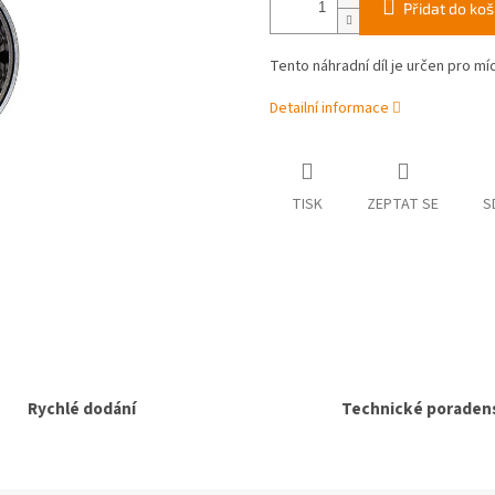
Přidat do koš
Tento náhradní díl je určen pro m
Detailní informace
TISK
ZEPTAT SE
S
Rychlé dodání
Technické poradens