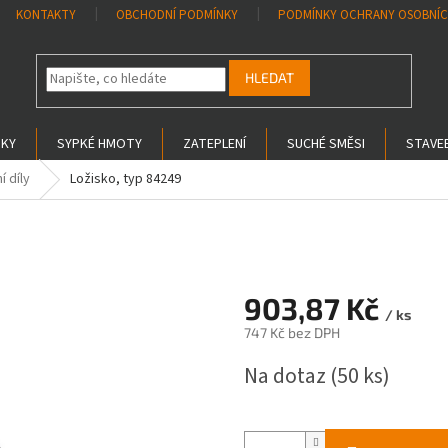
KONTAKTY
OBCHODNÍ PODMÍNKY
PODMÍNKY OCHRANY OSOBNÍC
HLEDAT
SKY
SYPKÉ HMOTY
ZATEPLENÍ
SUCHÉ SMĚSI
STAVEB
í díly
Ložisko, typ 84249
903,87 Kč
/ ks
747 Kč bez DPH
Měrná
Na dotaz
(50 ks)
cena: