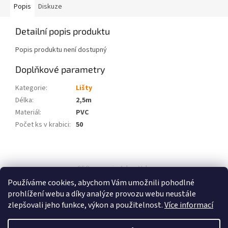
Popis
Diskuze
Detailní popis produktu
Popis produktu není dostupný
Doplňkové parametry
Kategorie
:
Lišty
Délka
:
2,5m
Materiál
:
PVC
Počet ks v krabici
:
50
Z
á
SEO spravuje Adam Vala
p
Používáme cookies, abychom Vám umožnili pohodlné
a
prohlížení webu a díky analýze provozu webu neustále
t
zlepšovali jeho funkce, výkon a použitelnost.
Více informací
í