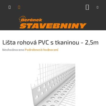
Přejít
NÁKUP
na
obsah
KOŠÍK
Lišta rohová PVC s tkaninou - 2,5m
Průměrné
Neohodnoceno
Podrobnosti hodnocení
hodnocení
produktu
je
0,0
z
5
hvězdiček.