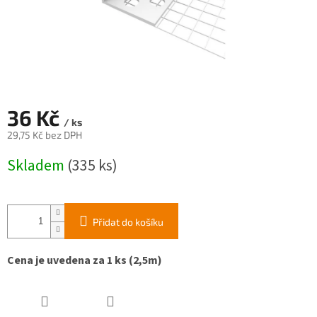
36 Kč
/ ks
29,75 Kč bez DPH
Měrná
Skladem
(335 ks)
cena:
Přidat do košíku
Cena je uvedena za 1 ks (2,5m)