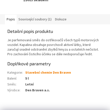
Zboží skladem
Popis
Související soubory (1)
Diskuze
Detailní popis produktu
Je parfemovaná směs do ostřikovačů všech typů motorových
vozidel. Kapalina obsahuje povrchově aktivní látky, které
zaručují snadné odstranění zbytků hmyzu a ostatních nečistot.
Pro zachování čisticího účinku se dále nedoporučuje ředit.
Doplňkové parametry
Kategorie
:
Stavební chemie Den Braven
Balení
:
5 l
Směs
:
Letní
Výrobce
:
Den Braven a.s.
Z