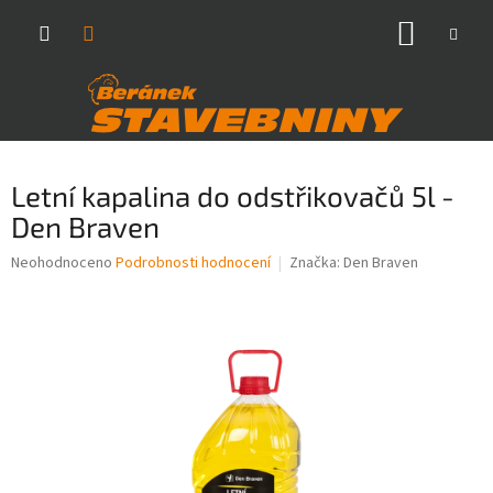
Přejít
NÁKUP
na
obsah
KOŠÍK
Letní kapalina do odstřikovačů 5l -
Den Braven
Průměrné
Neohodnoceno
Podrobnosti hodnocení
Značka:
Den Braven
hodnocení
produktu
je
0,0
z
5
hvězdiček.