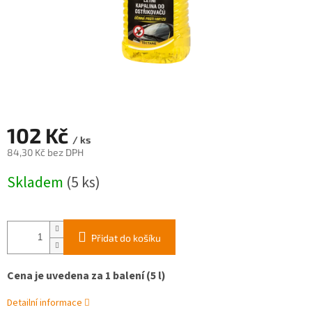
102 Kč
/ ks
84,30 Kč bez DPH
Měrná
Skladem
(5 ks)
cena:
Přidat do košíku
Cena je uvedena za 1 balení (5 l)
Detailní informace