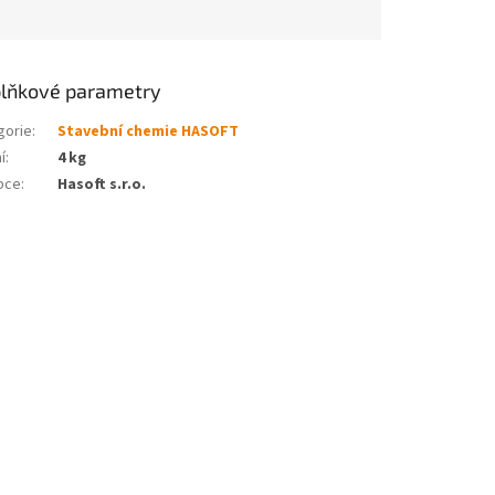
lňkové parametry
gorie
:
Stavební chemie HASOFT
í
:
4 kg
bce
:
Hasoft s.r.o.