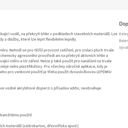
Dop
ékající vodě, na překrytí trhlin v podkladech stavebních materiálů. Lze
Kate
 dlažby, které lze lepit flexibilními lepidly.
Balen
Výro
iéru. Nehodí se pro těžší provozní zatížení, pro izolaci ploch trvale
emicky agresivního prostředí ani na překrytí aktivních trhlin a
ávající otěru a UV záření. Nelze ji také použít pro nanášení na trvale
leje nebo plastifikátory. Pro všechny náročné aplikace, kdy je
nebo pro venkovní použití je třeba použít dvousložkovou LEPENKU
ve vodné akrylátové disperzi s přísadou aditiv, neobsahuje
 okamžitému použití
ích materiálů (sádrokarton, dřevotříska apod.)