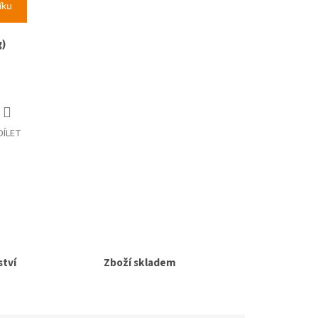
íku
g)
DÍLET
tví
Zboží skladem