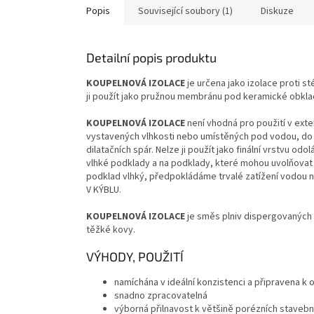
Popis
Související soubory (1)
Diskuze
Detailní popis produktu
KOUPELNOVÁ IZOLACE
je určena jako izolace proti st
ji použít jako pružnou membránu pod keramické obklady a
KOUPELNOVÁ IZOLACE
není vhodná pro použití v exter
vystavených vlhkosti nebo umístěných pod vodou, do ch
dilatačních spár. Nelze ji použít jako finální vrstvu odol
vlhké podklady a na podklady, které mohou uvolňovat o
podklad vlhký, předpokládáme trvalé zatížení vodou 
V KÝBLU.
KOUPELNOVÁ IZOLACE
je směs plniv dispergovaných 
těžké kovy.
VÝHODY, POUŽITÍ
namíchána v ideální konzistenci a připravena k
snadno zpracovatelná
výborná přilnavost k většině porézních stavebn