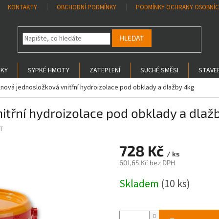
KONTAKTY
OBCHODNÍ PODMÍNKY
PODMÍNKY OCHRANY OSOBNÍC
HLEDAT
SKY
SYPKÉ HMOTY
ZATEPLENÍ
SUCHÉ SMĚSI
STAVEB
nová jednosložková vnitřní hydroizolace pod obklady a dlažby 4kg
třní hydroizolace pod obklady a dlaž
T
728 Kč
/ ks
601,65 Kč bez DPH
Měrná
Skladem
(10 ks)
cena: