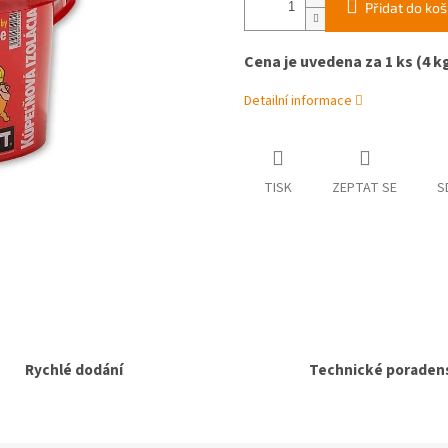
Přidat do koš
Cena je uvedena za 1 ks (4 k
Detailní informace
TISK
ZEPTAT SE
S
Rychlé dodání
Technické poradens