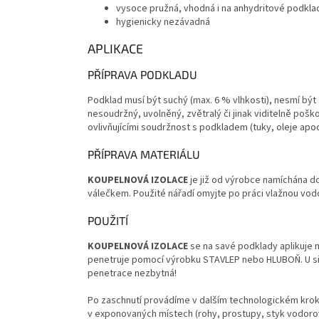
vysoce pružná, vhodná i na anhydritové podkla
hygienicky nezávadná
APLIKACE
PŘÍPRAVA PODKLADU
Podklad musí být suchý (max. 6 % vlhkosti), nesmí bý
nesoudržný, uvolněný, zvětralý či jinak viditelně poš
ovlivňujícími soudržnost s podkladem (tuky, oleje apod
PŘÍPRAVA MATERIÁLU
KOUPELNOVÁ IZOLACE
je již od výrobce namíchána d
válečkem. Použité nářadí omyjte po práci vlažnou vod
POUŽITÍ
KOUPELNOVÁ IZOLACE
se na savé podklady aplikuje 
penetruje pomocí výrobku STAVLEP nebo HLUBOŇ. U siln
penetrace nezbytná!
Po zaschnutí provádíme v dalším technologickém kroku 
v exponovaných místech (rohy, prostupy, styk vodoro