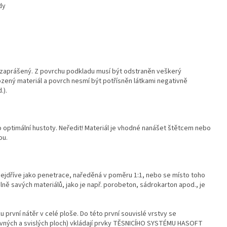
dy
t zaprášený. Z povrchu podkladu musí být odstraněn veškerý
kozený materiál a povrch nesmí být potřísněn látkami negativně
.).
o optimální hustoty. Neředit! Materiál je vhodné nanášet štětcem nebo
ou.
nejdříve jako penetrace, naředěná v poměru 1:1, nebo se místo toho
ě savých materiálů, jako je např. porobeton, sádrokarton apod., je
první nátěr v celé ploše. Do této první souvislé vrstvy se
vných a svislých ploch) vkládají prvky TĚSNICÍHO SYSTÉMU HASOFT