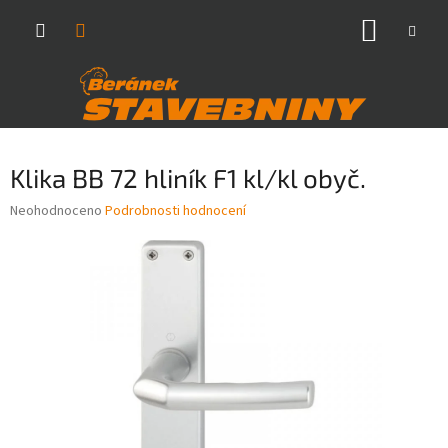
Přejít
NÁKUP
na
obsah
KOŠÍK
Klika BB 72 hliník F1 kl/kl obyč.
Průměrné
Neohodnoceno
Podrobnosti hodnocení
hodnocení
produktu
je
0,0
z
5
hvězdiček.