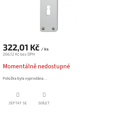
322,01 Kč
/ ks
266,12 Kč bez DPH
Měrná
Momentálně nedostupné
cena:
Položka byla vyprodána…
ZEPTAT SE
SDÍLET