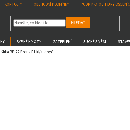
KONTAKTY
OBCHODNÍ PODMÍNKY
PODMÍNKY OCHRANY OSOBNÍC
HLEDAT
SKY
SYPKÉ HMOTY
ZATEPLENÍ
SUCHÉ SMĚSI
STAVEB
Klika BB 72 Bronz F1 kl/kl obyč.