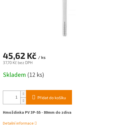
45,62 Kč
/ ks
37,70 Kč bez DPH
Měrná
Skladem
(12 ks)
cena:
Přidat do košíku
Hmoždinka PV 3P-55 - 80mm do zdiva
Detailní informace