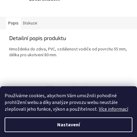
Popis
Diskuze
Detailní popis produktu
Hmoždinka do zdiva, PVC, vzdálenost vodiče od povrchu 55 mm,
délka pro ukotvení 80 mm.
Z
á
SEO spravuje Adam Vala
p
Používáme cookies, abychom Vám umožnili pohodlné
a
prohlížení webu a díky analýze provozu webu neustále
t
zlepšovali jeho funkce, výkon a použitelnost.
Více informací
í
Nastavení
Vytvořil Shoptet