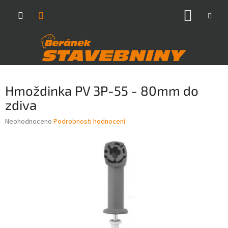
Přejít
NÁKUP
na
obsah
KOŠÍK
Hmoždinka PV 3P-55 - 80mm do
zdiva
Průměrné
Neohodnoceno
Podrobnosti hodnocení
hodnocení
produktu
je
0,0
z
5
hvězdiček.