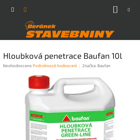
Přejít
NÁKUP
na
obsah
KOŠÍK
Hloubková penetrace Baufan 10l
Průměrné
Neohodnoceno
Podrobnosti hodnocení
Značka:
Baufan
hodnocení
produktu
je
0,0
z
5
hvězdiček.