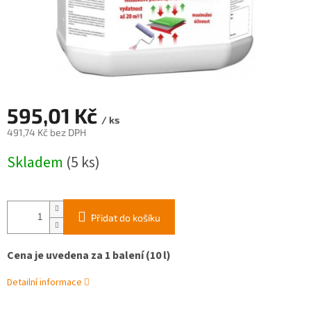
595,01 Kč
/ ks
491,74 Kč bez DPH
Měrná
Skladem
(5 ks)
cena:
Přidat do košíku
Cena je uvedena za 1 balení (10 l)
Detailní informace