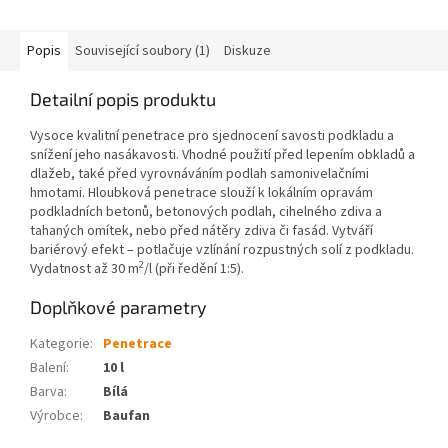
Popis
Související soubory (1)
Diskuze
Detailní popis produktu
Vysoce kvalitní penetrace pro sjednocení savosti podkladu a
snížení jeho nasákavosti. Vhodné použití před lepením obkladů a
dlažeb, také před vyrovnáváním podlah samonivelačními
hmotami. Hloubková penetrace slouží k lokálním opravám
podkladních betonů, betonových podlah, cihelného zdiva a
tahaných omítek, nebo před nátěry zdiva či fasád. Vytváří
bariérový efekt – potlačuje vzlínání rozpustných solí z podkladu.
2
Vydatnost až 30 m
/l (při ředění 1:5).
Doplňkové parametry
Kategorie
:
Penetrace
Balení
:
10 l
Barva
:
Bílá
Výrobce
:
Baufan