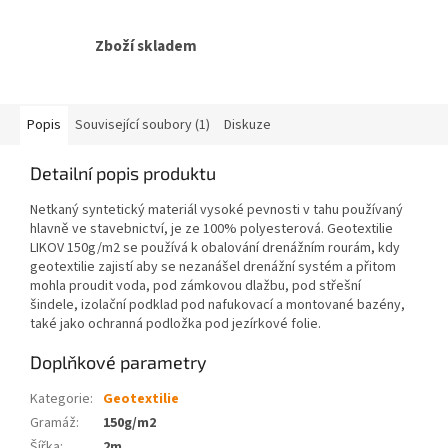
Zboží skladem
Popis
Související soubory (1)
Diskuze
Detailní popis produktu
Netkaný syntetický materiál vysoké pevnosti v tahu používaný
hlavně ve stavebnictví, je ze 100% polyesterová. Geotextilie
LIKOV 150g/m2 se používá k obalování drenážním rourám, kdy
geotextilie zajistí aby se nezanášel drenážní systém a přitom
mohla proudit voda, pod zámkovou dlažbu, pod střešní
šindele, izolační podklad pod nafukovací a montované bazény,
také jako ochranná podložka pod jezírkové folie.
Doplňkové parametry
Kategorie
:
Geotextilie
Gramáž
:
150g/m2
Šířka
:
2m