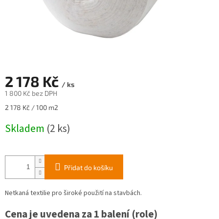
2 178 Kč
/ ks
1 800 Kč bez DPH
Měrná
2 178 Kč / 100 m2
cena:
Skladem
(2 ks)
Přidat do košíku
Netkaná textilie pro široké použití na stavbách.
Cena je uvedena za 1 balení (role)