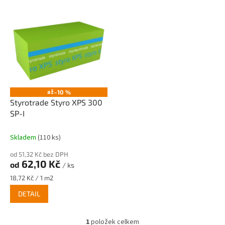
V
ý
p
i
s
p
r
o
až
–10 %
d
Styrotrade Styro XPS 300
u
SP-I
k
t
Skladem
(110 ks)
ů
od 51,32 Kč bez DPH
62,10 Kč
od
/ ks
Měrná
18,72 Kč / 1 m2
cena:
DETAIL
1
položek celkem