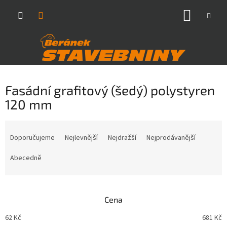
Přejít
NÁKUP
na
obsah
KOŠÍK
Fasádní grafitový (šedý) polystyren
120 mm
Ř
a
Doporučujeme
Nejlevnější
Nejdražší
Nejprodávanější
z
e
Abecedně
n
í
p
Cena
r
o
62
Kč
681
Kč
d