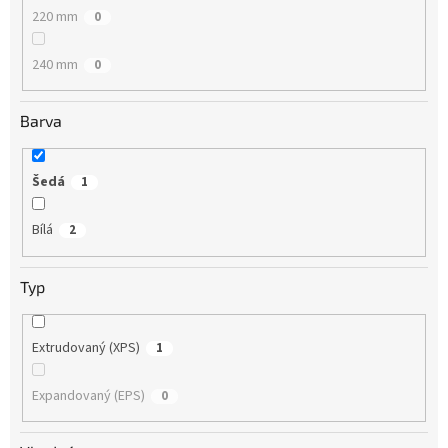
220 mm
0
240 mm
0
Barva
Šedá
1
Bílá
2
Typ
Extrudovaný (XPS)
1
Expandovaný (EPS)
0