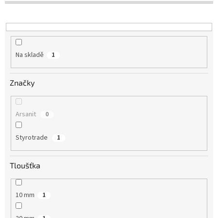
u
k
t
ů
Na skladě
1
Značky
Arsanit
0
Styrotrade
1
Tloušťka
10 mm
1