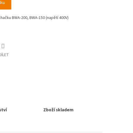
íku
íchačku BWA-200, BWA-150 (napětí 400V)
DÍLET
tví
Zboží skladem