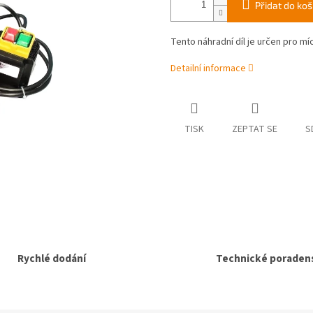
Přidat do koš
Tento náhradní díl je určen pro m
Detailní informace
TISK
ZEPTAT SE
S
Rychlé dodání
Technické poradens