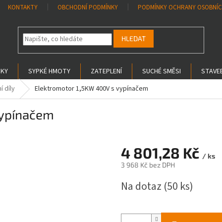
KONTAKTY
OBCHODNÍ PODMÍNKY
PODMÍNKY OCHRANY OSOBNÍC
HLEDAT
SKY
SYPKÉ HMOTY
ZATEPLENÍ
SUCHÉ SMĚSI
STAVEB
í díly
Elektromotor 1,5KW 400V s vypínačem
vypínačem
4 801,28 Kč
/ ks
3 968 Kč bez DPH
Měrná
Na dotaz
(50 ks)
cena: