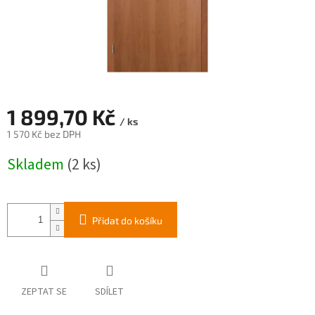
1 899,70 Kč
/ ks
1 570 Kč bez DPH
Měrná
Skladem
(2 ks)
cena:
Přidat do košíku
ZEPTAT SE
SDÍLET