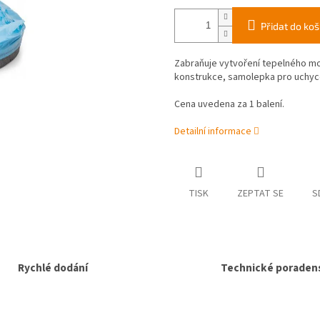
Přidat do koš
Zabraňuje vytvoření tepelného mo
konstrukce, samolepka pro uchycen
Cena uvedena za 1 balení.
Detailní informace
TISK
ZEPTAT SE
S
Rychlé dodání
Technické poradens