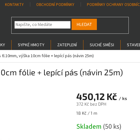
KONTAKTY
OBCHODNÍ PODMÍNKY
PODMÍNKY OCHRANY OSOBNÍC
HLEDAT
SKY
SYPKÉ HMOTY
ZATEPLENÍ
SUCHÉ SMĚSI
STAVEB
s tl.10mm, výška 10cm fólie + lepící pás (návin 25m)
10cm fólie + lepící pás (návin 25m)
450,12 Kč
/ ks
372 Kč bez DPH
Měrná
18 Kč / 1 m
cena:
Skladem
(50 ks)