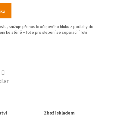
íku
stu, snižuje přenos kročejového hluku z podlahy do
í ke stěně + folie pro slepení se separační folií
DÍLET
tví
Zboží skladem