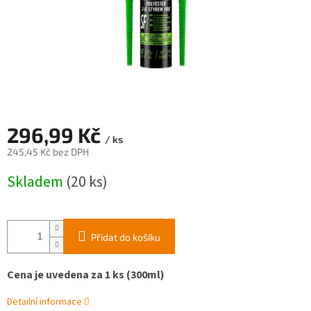
296,99 Kč
/ ks
245,45 Kč bez DPH
Měrná
Skladem
(20 ks)
cena:
Přidat do košíku
Cena je uvedena za 1 ks (300ml)
Detailní informace