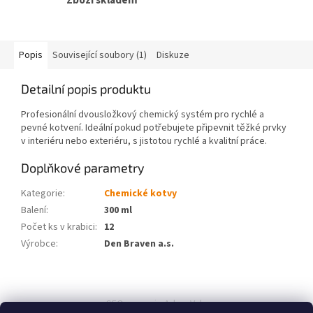
Zboží skladem
Popis
Související soubory (1)
Diskuze
Detailní popis produktu
Profesionální dvousložkový chemický systém pro rychlé a
pevné kotvení. Ideální pokud potřebujete připevnit těžké prvky
v interiéru nebo exteriéru, s jistotou rychlé a kvalitní práce.
Doplňkové parametry
Kategorie
:
Chemické kotvy
Balení
:
300 ml
Počet ks v krabici
:
12
Výrobce
:
Den Braven a.s.
Z
á
SEO spravuje Adam Vala