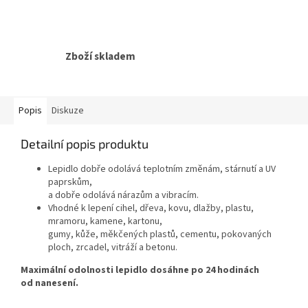
Zboží skladem
Popis
Diskuze
Detailní popis produktu
Lepidlo dobře odolává teplotním změnám, stárnutí a UV
paprskům,
a dobře odolává nárazům a vibracím.
Vhodné k lepení cihel, dřeva, kovu, dlažby, plastu,
mramoru, kamene, kartonu,
gumy, kůže, měkčených plastů, cementu, pokovaných
ploch, zrcadel, vitráží a betonu.
Maximální odolnosti lepidlo dosáhne po 24 hodinách
od nanesení.