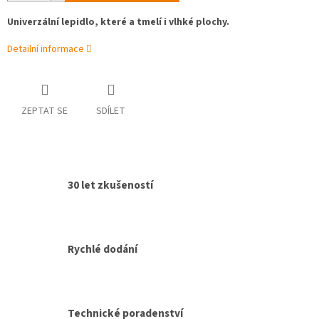
Univerzální lepidlo, které a tmelí i vlhké plochy.
Detailní informace
ZEPTAT SE
SDÍLET
30 let zkušeností
Rychlé dodání
Technické poradenství