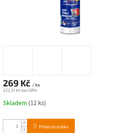
269 Kč
/ ks
222,31 Kč bez DPH
Měrná
Skladem
(12 ks)
cena:
Přidat do košíku