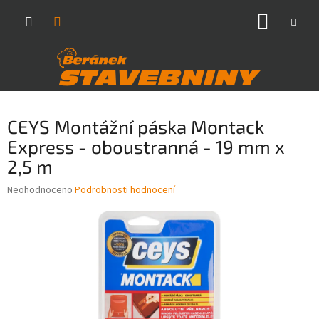
Přejít
NÁKUP
na
obsah
KOŠÍK
CEYS Montážní páska Montack
Express - oboustranná - 19 mm x
2,5 m
Průměrné
Neohodnoceno
Podrobnosti hodnocení
hodnocení
produktu
je
0,0
z
5
hvězdiček.