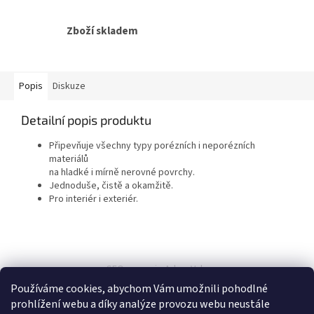
Zboží skladem
Popis
Diskuze
Detailní popis produktu
Připevňuje všechny typy porézních i neporézních
materiálů
na hladké i mírně nerovné povrchy.
Jednoduše, čistě a okamžitě.
Pro interiér i exteriér.
Z
á
SEO spravuje Adam Vala
p
Používáme cookies, abychom Vám umožnili pohodlné
a
prohlížení webu a díky analýze provozu webu neustále
t