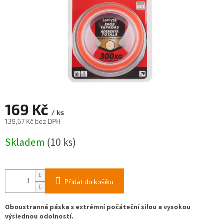
169 Kč
/ ks
139,67 Kč bez DPH
Měrná
Skladem
(10 ks)
cena:
Přidat do košíku
Oboustranná páska s extrémní počáteční silou a vysokou
výslednou odolností.