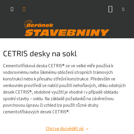
Přejít
NÁKUP
na
obsah
KOŠÍK
CETRIS desky na sokl
Cementotřísková deska CETRIS® se ve velké míře používá k
vodorovnému nebo šikmému obložení stropních trámových
konstrukcí nebo k přesahu střešní konstrukce. Především ve
venkovním prostředí se nabízí použití nehořlavých, vlhku odolných
desek CETRIS®, obdobné využití je vhodné i v případě obkladu
spodní stavby – soklu. Na základě požadavků na závěrečnou
povrchovou úpravu či vzhled lze použít různé druhy
cementotřískových desek CETRIS®.
Chci se dozvědět víc