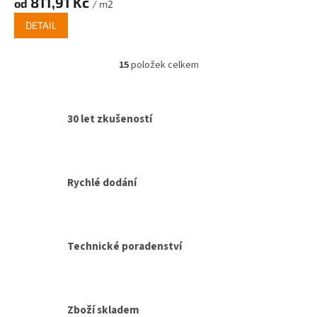
811,91 Kč
od
/ m2
DETAIL
15
položek celkem
O
v
l
á
30 let zkušeností
d
a
c
í
p
Rychlé dodání
r
v
k
y
v
Technické poradenství
ý
p
i
s
Zboží skladem
u