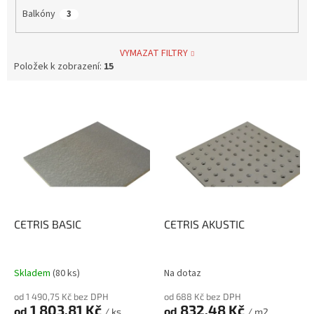
Balkóny
3
VYMAZAT FILTRY
Položek k zobrazení:
15
V
ý
p
i
s
p
r
o
d
CETRIS BASIC
CETRIS AKUSTIC
u
k
t
Skladem
(80 ks)
Na dotaz
ů
od 1 490,75 Kč bez DPH
od 688 Kč bez DPH
1 803,81 Kč
832,48 Kč
od
od
/ ks
/ m2