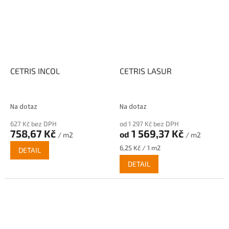
CETRIS INCOL
CETRIS LASUR
Na dotaz
Na dotaz
627 Kč bez DPH
od 1 297 Kč bez DPH
758,67 Kč
1 569,37 Kč
od
/ m2
/ m2
Měrná
6,25 Kč / 1 m2
DETAIL
cena:
DETAIL