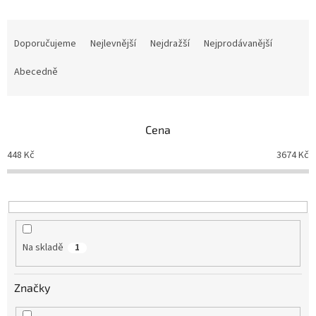
Ř
a
Doporučujeme
Nejlevnější
Nejdražší
Nejprodávanější
z
e
Abecedně
n
í
p
Cena
r
o
448
Kč
3674
Kč
d
u
k
t
ů
Na skladě
1
Značky