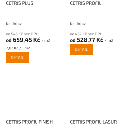
CETRIS PLUS
CETRIS PROFIL
Na dotaz
Na dotaz
od 545 Kč bez DPH
od 437 Kč bez DPH
659,45 Kč
528,77 Kč
od
od
/ m2
/ m2
Měrná
2,62 Kč / 1 m2
DETAIL
cena:
DETAIL
CETRIS PROFIL FINISH
CETRIS PROFIL LASUR