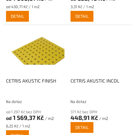
Měrná
Měrná
od 430,71 Kč / 1 m2
3,31 Kč / 1 m2
cena:
cena:
DETAIL
DETAIL
CETRIS AKUSTIC FINISH
CETRIS AKUSTIC INCOL
Na dotaz
Na dotaz
od 1 297 Kč bez DPH
371 Kč bez DPH
1 569,37 Kč
448,91 Kč
od
/ m2
/ m2
Měrná
6,25 Kč / 1 m2
DETAIL
cena: