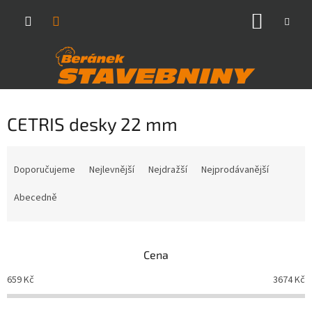
Přejít
NÁKUP
na
obsah
KOŠÍK
CETRIS desky 22 mm
Ř
a
Doporučujeme
Nejlevnější
Nejdražší
Nejprodávanější
z
e
Abecedně
n
í
p
Cena
r
o
659
Kč
3674
Kč
d
u