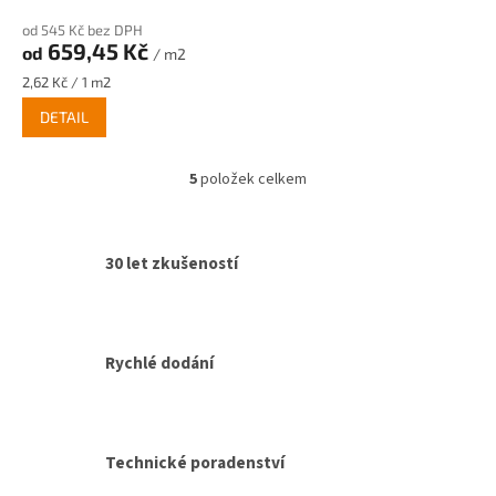
od 545 Kč bez DPH
659,45 Kč
od
/ m2
Měrná
2,62 Kč / 1 m2
cena:
DETAIL
5
položek celkem
O
v
l
á
30 let zkušeností
d
a
c
í
p
Rychlé dodání
r
v
k
y
v
Technické poradenství
ý