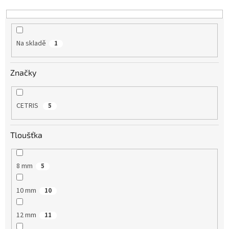
k
t
ů
Na skladě
1
Značky
CETRIS
5
Tloušťka
8 mm
5
10 mm
10
12 mm
11