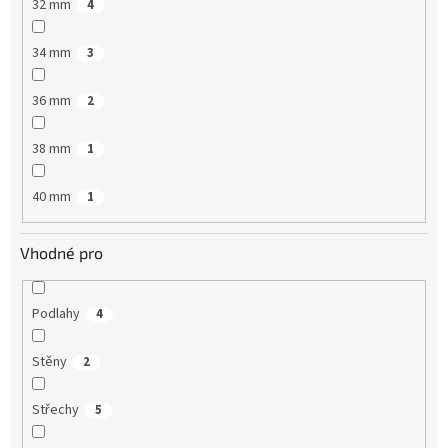
32 mm
4
34 mm
3
36 mm
2
38 mm
1
40 mm
1
Vhodné pro
Podlahy
4
Stěny
2
Střechy
5