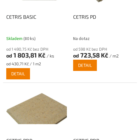
r
o
d
CETRIS BASIC
CETRIS PD
u
k
t
Skladem
(80 ks)
Na dotaz
ů
od 1 490,75 Kč bez DPH
od 598 Kč bez DPH
1 803,81 Kč
723,58 Kč
od
od
/ ks
/ m2
Měrná
od 430,71 Kč / 1 m2
DETAIL
cena:
DETAIL