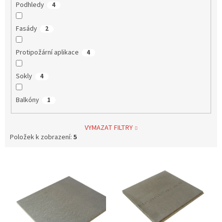
Podhledy
4
Fasády
2
Protipožární aplikace
4
Sokly
4
Balkóny
1
VYMAZAT FILTRY
Položek k zobrazení:
5
V
ý
p
i
s
p