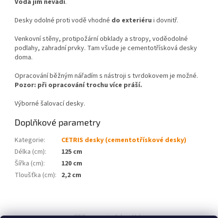
Voda jim nevadí
.
Desky odolné proti vodě vhodné
do exteriéru
i dovnitř.
Venkovní stěny, protipožární obklady a stropy, voděodolné
podlahy, zahradní prvky. Tam všude je cementotřísková desky
doma.
Opracování běžným nářadím s nástroji s tvrdokovem je možné.
Pozor: při opracování trochu více práší.
Výborné šalovací desky.
Doplňkové parametry
Kategorie
:
CETRIS desky (cementotřískové desky)
Délka (cm)
:
125 cm
Šířka (cm)
:
120 cm
Tloušťka (cm)
:
2,2 cm
Z
á
SEO spravuje Adam Vala