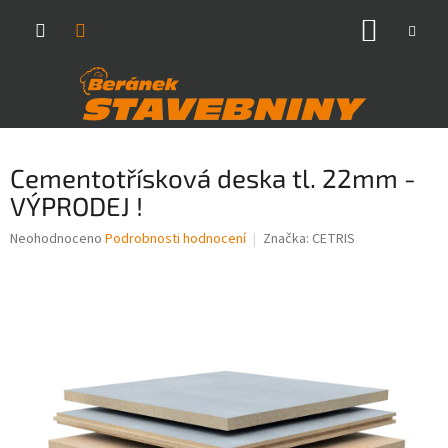
Přejít
NÁKUP
na
obsah
KOŠÍK
Cementotřísková deska tl. 22mm -
VÝPRODEJ !
Průměrné
Neohodnoceno
Podrobnosti hodnocení
Značka:
CETRIS
hodnocení
produktu
je
0,0
z
5
hvězdiček.