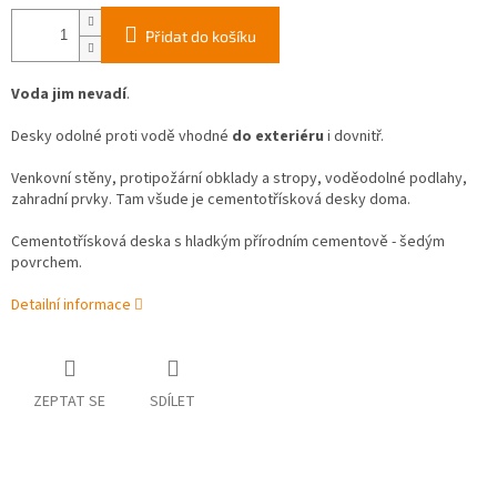
Přidat do košíku
Voda jim nevadí
.
Desky odolné proti vodě vhodné
do exteriéru
i dovnitř.
Venkovní stěny, protipožární obklady a stropy, voděodolné podlahy,
zahradní prvky. Tam všude je cementotřísková desky doma.
Cementotřísková deska s hladkým přírodním cementově - šedým
povrchem.
Detailní informace
ZEPTAT SE
SDÍLET