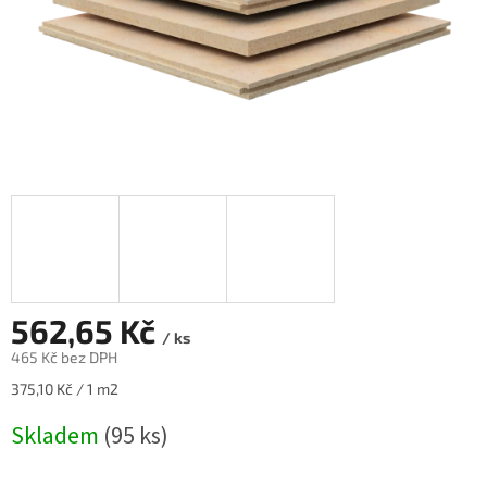
562,65 Kč
/ ks
465 Kč bez DPH
Měrná
375,10 Kč / 1 m2
cena:
Skladem
(95 ks)